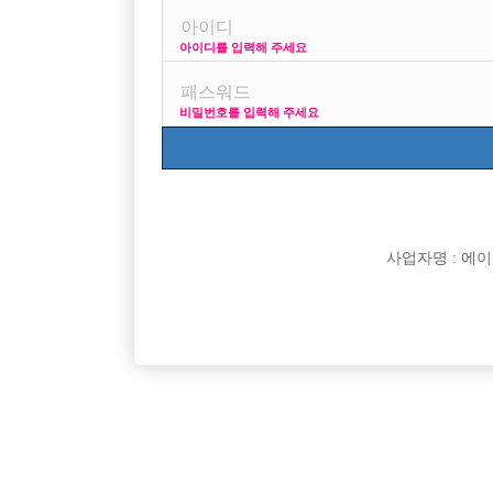
아이디를 입력해 주세요
프리미엄 광고
당
비밀번호를 입력해 주세요
VIP 구인정보
사업자명 : 에이치오
[여성전용클럽]
워라밸
강남 전체 콜독점 사무실 / 강남 한곳 25년 영업 / 단
불경기에도
서울-강남구
TC
60,000원
인천-미
일 박스 / 가족같은 직원 모집합니다.
[여성전용클럽]
인스타