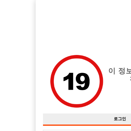
호빠, 중빠, 아빠방 구인구직을 12년 넘게 제공해온 선수나라
습니다.
전체 구인정보
중빠 구인
아빠방 구
이 정
로그인