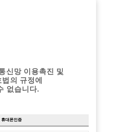
옴므알바
밤알바
회원가입
로그인
광고안내
이력서등록
마이페이지
 통신망 이용촉진 및
호법의 규정에
›
최신
공지사항
더보기
수 없습니다.
›
사이트 점검 안내
2024-05-16
›
이력서 열람 서비스 제공
2023-10-10
›
선수나라 일부 기능 업데이트
2023-09-14
›
선수나라 마지막 이벤트
2022-04-29
휴대폰인증