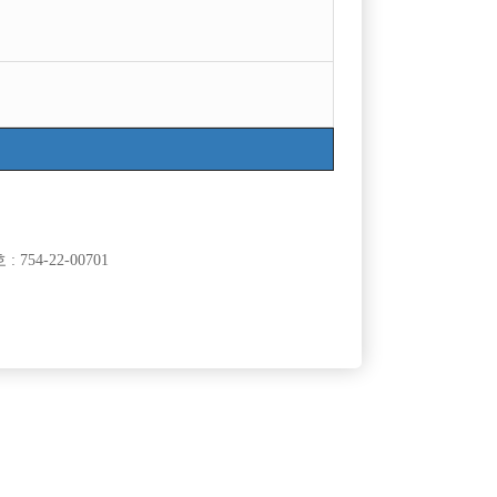
754-22-00701
클럽]
[여성전용클럽]
래클럽
신밧드
 시작하세요
고양시, 파주시 일산 "독점" 최대규모 박스 "MC"
50,000원
경기-고양시
TC
50,000원
클럽]
[여성전용클럽]
광장
깡노래빠