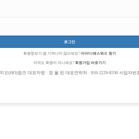
로그인
회원정보가 잘 기억나지 않으세요?
아아디/패스워드 찾기
아직도 회원이 아니세요?
회원가입 바로가기
(HO)컴즈 대표자명 : 정 율 린 대표연락처 : 010-2229-8330 사업자번호 : 
[여성전용클럽]
[여성전용
싸이 노래클럽
어우동노
 끊기지않는 콜!! 알바o당일정산o 피알x
천안 최대 콜 보유, 전국급 네임드 에서
추홀구
시간
50,000원
충남-천안시
TC
[여성전용클럽]
[여성전용
일기장
월드가요