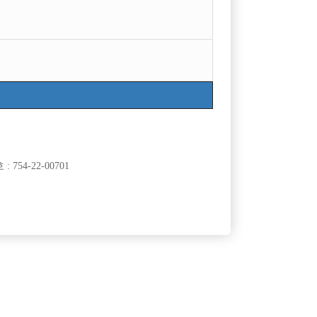
754-22-00701
클럽]
[여성전용클럽]
유흥주점
골드
일지급/텃세
의정부 바나나에서 소중한 가족을 모집합니다.
50,000원
경기-의정부시
TC
50,000원
클럽]
[여성전용클럽]
노래
느낌표