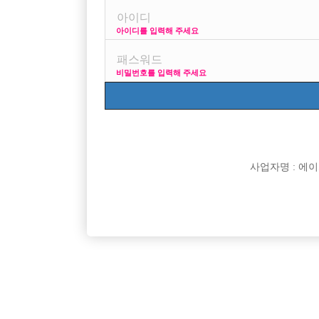
아이디를 입력해 주세요
프리미엄 광고
비밀번호를 입력해 주세요
VIP 구인정보
170 + 깔창
사업자명 : 에이치오
[여성전용클럽]
인스타
고양시 일산&파주 전지역 NO.1 “신사”
수원 아우
경기-고양시
TC
50,000원
경기-수
[여성전용클럽]
인스타