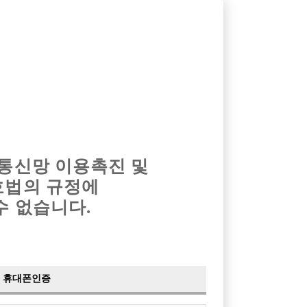
옴므알바
밤알바
회원가입
로그인
광고안내
이력서등록
마이페이지
 통신망 이용촉진 및
호법의 규정에
›
최신
공지사항
더보기
수 없습니다.
›
사이트 점검 안내
2024-05-16
›
이력서 열람 서비스 제공
2023-10-10
›
선수나라 일부 기능 업데이트
2023-09-14
›
선수나라 마지막 이벤트
2022-04-29
휴대폰인증