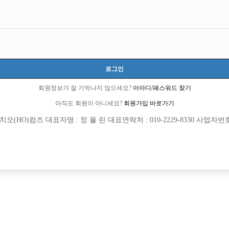
로그인
회원정보가 잘 기억나지 않으세요?
아아디/패스워드 찾기
아직도 회원이 아니세요?
회원가입 바로가기
(HO)컴즈 대표자명 : 정 율 린 대표연락처 : 010-2229-8330 사업자번호 : 
[여성전용클럽]
[여성전용
아우라
황제노래광장
라 대성박스에서 같이 일할 식구구해요
안산독점1순위 " 전지역최다콜수 " 당
원시
시간
60,000원
경기-안산시
TC
0%/숙소제공/만근비지급
[여성전용클럽]
[여성전용
홍콩노래방
궁궐노래