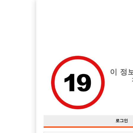
호빠, 중빠, 아빠방 구인구직을 12년 넘게 제공해온 선수나라
습니다.
전체 구인정보
중빠 구인
아빠방 구
이 정
로그인