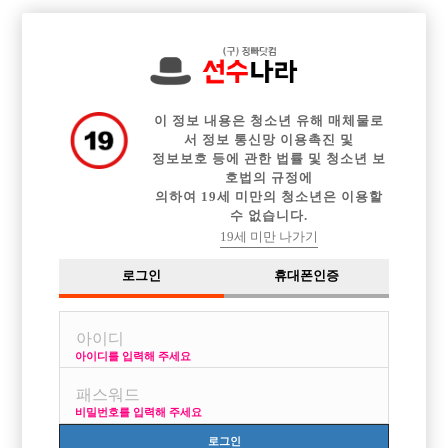

전체 구인정보
중빠 구인정보
아빠방 구인정보
웨이터 구인정보
이력서등록
이력서정보
커뮤니티
광고안내
이 정보 내용은 청소년 유해 매체물로
서 정보 통신망 이용촉진 및
정보보호 등에 관한 법률 및 청소년 보
호법의 규정에
의하여 19세 미만의 청소년은 이용할
수 없습니다.
19세 미만 나가기
로그인
휴대폰인증
아이디를 입력해 주세요
비밀번호를 입력해 주세요
로그인