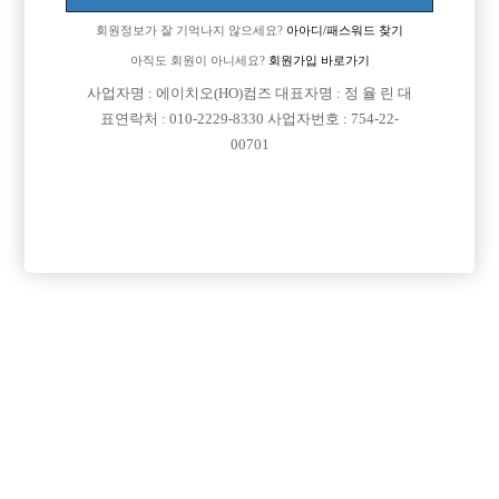
회원정보가 잘 기억나지 않으세요?
아아디/패스워드 찾기
아직도 회원이 아니세요?
회원가입 바로가기
사업자명 : 에이치오(HO)컴즈 대표자명 : 정 율 린 대
표연락처 : 010-2229-8330 사업자번호 : 754-22-
00701
프리미엄 광고
VIP 구인정보
충남-천안시
인천-미추홀구
경기-부천시