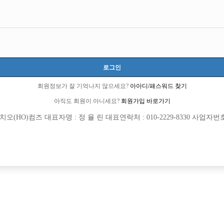
로그인
회원정보가 잘 기억나지 않으세요?
아아디/패스워드 찾기
아직도 회원이 아니세요?
회원가입 바로가기
(HO)컴즈 대표자명 : 정 율 린 대표연락처 : 010-2229-8330 사업자번호 : 
[여성전용클럽]
[여성전용
8층룸크럽
비스트(BE
셔서 보세요/인원부족/일많아요!!
[무찡] 수원 비스트에서 20대30대 선
천시
시간
50,000원
경기-수원시
TC
영
[여성전용클럽]
[여성전용
홍콩노래짱
팡팡노