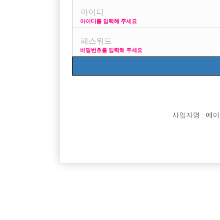
아이디를 입력해 주세요
프리미엄 광고
사이즈 걱정 말고 연
비밀번호를 입력해 주세요
VIP 구인정보
170 + 깔창
사업자명 : 에이치오
[여성전용클럽]
초콜릿노래광장
처음 시작하는 분들도 환영!! 편안한 분위기에서 수
콜갯수 오
경기-시흥시
시간
50,000원
경기-부
익까지
[여성전용클럽]
홍콩노래방