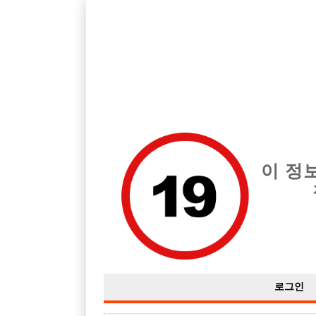
호빠, 중빠, 아빠방 구인구직을 12년 넘게 제공해온 선수나라
습니다.
전체 구인정보
중빠 구인
아빠방 구
이 정
로그인