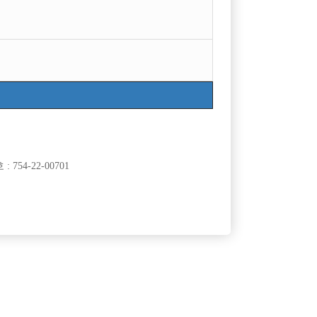
754-22-00701
클럽]
[여성전용클럽]
AST)
여성시대
수모집 초보환
인부천 일 많습니다. 초보자 환영
60,000원
경기-부천시
TC
100,000원
클럽]
[여성전용클럽]
래바
싸이 노래클럽