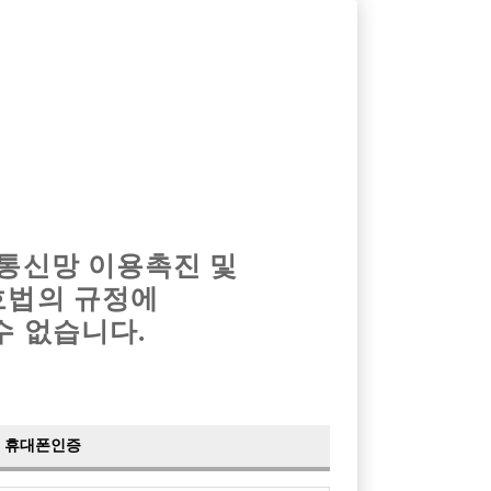
옴므알바
밤알바
회원가입
로그인
광고안내
이력서등록
마이페이지
 통신망 이용촉진 및
호법의 규정에
›
최신
공지사항
더보기
수 없습니다.
›
사이트 점검 안내
2024-05-16
›
이력서 열람 서비스 제공
2023-10-10
›
선수나라 일부 기능 업데이트
2023-09-14
›
선수나라 마지막 이벤트
2022-04-29
휴대폰인증