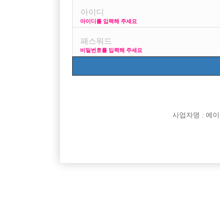
아이디를 입력해 주세요
프리미엄 광고
사이즈 걱정 말고
비밀번호를 입력해 주세요
VIP 구인정보
170 + 깔창 = 180
사업자명 : 에이치오
[여성전용클럽]
파티노래클럽
천안 최대 일 보유 / 유흥의 중심 천안호빠 클라스
외모보다 성
충남-천안시
시간
50,000원
경기-고
[여성전용클럽]
크크