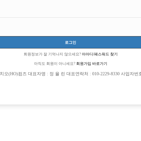
로그인
회원정보가 잘 기억나지 않으세요?
아아디/패스워드 찾기
아직도 회원이 아니세요?
회원가입 바로가기
(HO)컴즈 대표자명 : 정 율 린 대표연락처 : 010-2229-8330 사업자번호 : 
[여성전용클럽]
[여성전용
놀이터 노래방
팡팡노
실과 열정 ! 일산/파주 No.1 “TOP 박스”
파주 최초,최장 8년차ㅡ단독 연합X 숙
양시
TC
50,000원
경기-파주시
TC
[여성전용클럽]
[여성전용
자이노래빠
뉴페이