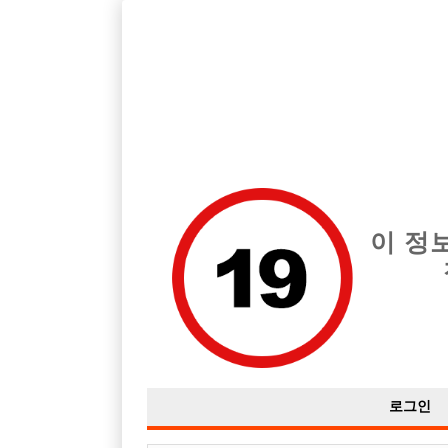
호빠, 중빠, 아빠방 구인구직을 12년 넘게 제공해온 선수나라
습니다.
전체 구인정보
중빠 구인
아빠방 구
이 정
로그인