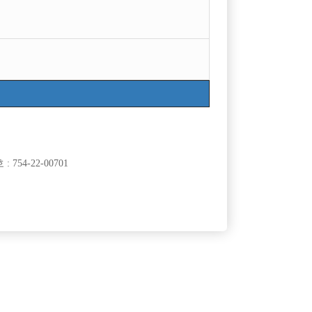
754-22-00701
클럽]
[여성전용클럽]
래바
숨
소O
분당 가게무찡. 콜운영. 와리100%. 선수모집합니다.
50,000원
경기-성남시
시간
60,000원
클럽]
[여성전용클럽]
스
워라밸