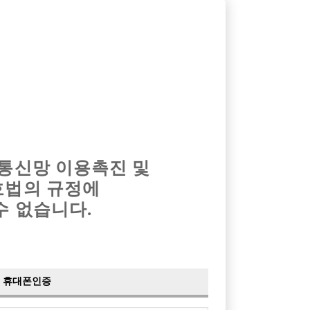
옴므알바
밤알바
회원가입
로그인
광고안내
이력서등록
마이페이지
 통신망 이용촉진 및
호법의 규정에
›
최신
공지사항
더보기
수 없습니다.
›
사이트 점검 안내
2024-05-16
›
이력서 열람 서비스 제공
2023-10-10
›
선수나라 일부 기능 업데이트
2023-09-14
›
선수나라 마지막 이벤트
2022-04-29
휴대폰인증