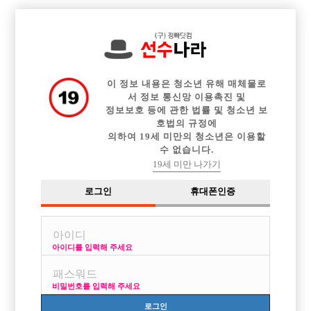

전체 구인정보
중빠 구인정보
아빠방 구인정보
웨이터 구인정보
이력서등록
이력서정보
커뮤니티
광고안내
이 정보 내용은 청소년 유해 매체물로
서 정보 통신망 이용촉진 및
정보보호 등에 관한 법률 및 청소년 보
호법의 규정에
의하여 19세 미만의 청소년은 이용할
수 없습니다.
19세 미만 나가기
로그인
휴대폰인증
아이디를 입력해 주세요
비밀번호를 입력해 주세요
로그인