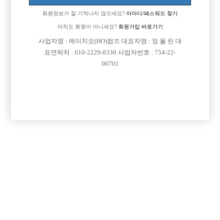
회원정보가 잘 기억나지 않으세요?
아아디/패스워드 찾기
아직도 회원이 아니세요?
회원가입 바로가기
사업자명 : 에이치오(HO)컴즈 대표자명 : 정 율 린 대
표연락처 : 010-2229-8330 사업자번호 : 754-22-
00701
프리미엄 광고
VIP 구인정보
인천-미추홀구
서울-광진구
경기-성남시