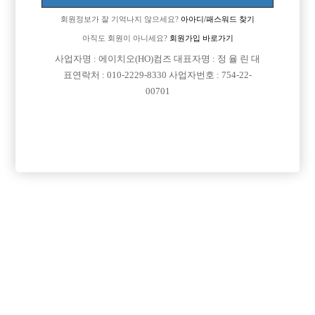
회원정보가 잘 기억나지 않으세요?
아아디/패스워드 찾기
아직도 회원이 아니세요?
회원가입 바로가기
사업자명 : 에이치오(HO)컴즈 대표자명 : 정 율 린 대
표연락처 : 010-2229-8330 사업자번호 : 754-22-
00701
프리미엄 광고
VIP 구인정보
서울-중랑구
경기-의정부시
충남-천안시