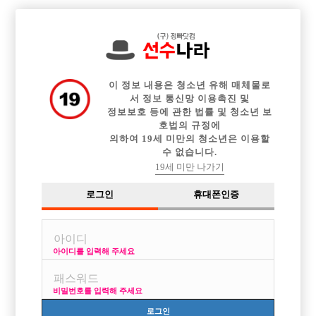

전체 구인정보
중빠 구인정보
아빠방 구인정보
웨이터 구인정보
이력서등록
이력서정보
커뮤니티
광고안내
이 정보 내용은 청소년 유해 매체물로
서 정보 통신망 이용촉진 및
정보보호 등에 관한 법률 및 청소년 보
호법의 규정에
의하여 19세 미만의 청소년은 이용할
수 없습니다.
19세 미만 나가기
로그인
휴대폰인증
아이디를 입력해 주세요
비밀번호를 입력해 주세요
로그인