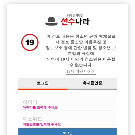

전체 구인정보
중빠 구인정보
아빠방 구인정보
웨이터 구인정보
이력서등록
이력서정보
커뮤니티
광고안내
이 정보 내용은 청소년 유해 매체물로
서 정보 통신망 이용촉진 및
정보보호 등에 관한 법률 및 청소년 보
호법의 규정에
의하여 19세 미만의 청소년은 이용할
수 없습니다.
19세 미만 나가기
로그인
휴대폰인증
아이디를 입력해 주세요
비밀번호를 입력해 주세요
로그인