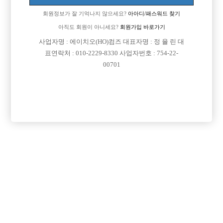
회원정보가 잘 기억나지 않으세요?
아아디/패스워드 찾기
아직도 회원이 아니세요?
회원가입 바로가기
사업자명 : 에이치오(HO)컴즈 대표자명 : 정 율 린 대
표연락처 : 010-2229-8330 사업자번호 : 754-22-
00701
프리미엄 광고
VIP 구인정보
경기-성남시
경기-부천시
경기-수원시