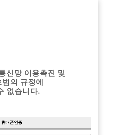
옴므알바
밤알바
회원가입
로그인
광고안내
이력서등록
마이페이지
 통신망 이용촉진 및
호법의 규정에
›
최신
공지사항
더보기
수 없습니다.
›
사이트 점검 안내
2024-05-16
›
이력서 열람 서비스 제공
2023-10-10
›
선수나라 일부 기능 업데이트
2023-09-14
›
선수나라 마지막 이벤트
2022-04-29
휴대폰인증