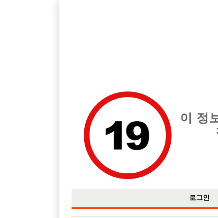
호빠, 중빠, 아빠방 구인구직을 12년 넘게 제공해온 선수나라
습니다.
전체 구인정보
중빠 구인
아빠방 구
이 정
로그인