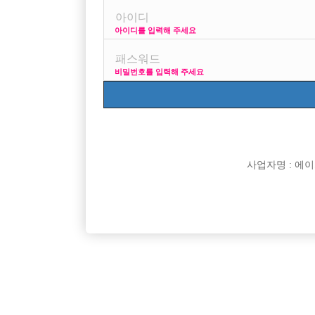
아이디를 입력해 주세요
프리미엄 광고
비밀번호를 입력해 주세요
VIP 구인정보
170 +
사업자명 : 에이치오
[여성전용클럽]
비스트
수원 최대 규모 가라오케에서 호스트바 선수 모집
천안1번콜
경기-수원시
TC
60,000원
충남-천
다!
[여성전용클럽]
일기장