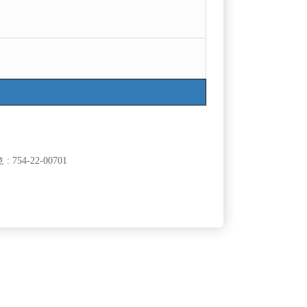
754-22-00701
클럽]
[여성전용클럽]
24
궁
집!!
주안 최고급 사무실에서 최고 대우받으시면서 일하
60,000원
인천-미추홀구
시간
50,000원
십시오~~!
클럽]
[여성전용클럽]
바
일기장