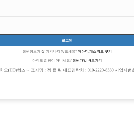
로그인
회원정보가 잘 기억나지 않으세요?
아아디/패스워드 찾기
아직도 회원이 아니세요?
회원가입 바로가기
(HO)컴즈 대표자명 : 정 율 린 대표연락처 : 010-2229-8330 사업자번호 : 
[여성전용클럽]
[여성전용
37.5도
플레이
 텃세없는 Hero사무실에서 가족구합니
경기도 수원 최대 가라오케 호빠 직원 모
안시
TC
50,000원
경기-수원시
시간
[여성전용클럽]
[여성전용
주흥노래짱
칸노래