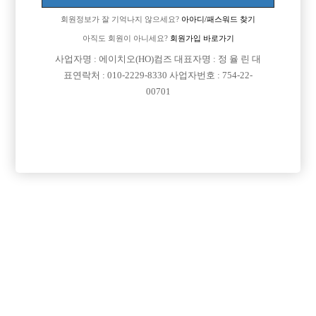
회원정보가 잘 기억나지 않으세요?
아아디/패스워드 찾기
아직도 회원이 아니세요?
회원가입 바로가기
사업자명 : 에이치오(HO)컴즈 대표자명 : 정 율 린 대
표연락처 : 010-2229-8330 사업자번호 : 754-22-
00701
프리미엄 광고
VIP 구인정보
서울-중랑구
경기-파주시
서울-종로구