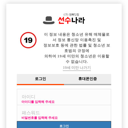

전체 구인정보
중빠 구인정보
아빠방 구인정보
웨이터 구인정보
이력서등록
이력서정보
커뮤니티
광고안내
이 정보 내용은 청소년 유해 매체물로
서 정보 통신망 이용촉진 및
정보보호 등에 관한 법률 및 청소년 보
호법의 규정에
의하여 19세 미만의 청소년은 이용할
수 없습니다.
19세 미만 나가기
로그인
휴대폰인증
아이디를 입력해 주세요
비밀번호를 입력해 주세요
로그인