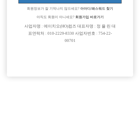
회원정보가 잘 기억나지 않으세요?
아아디/패스워드 찾기
아직도 회원이 아니세요?
회원가입 바로가기
사업자명 : 에이치오(HO)컴즈 대표자명 : 정 율 린 대
표연락처 : 010-2229-8330 사업자번호 : 754-22-
00701
프리미엄 광고
VIP 구인정보
인천-미추홀구
경기-파주시
인천-부평구