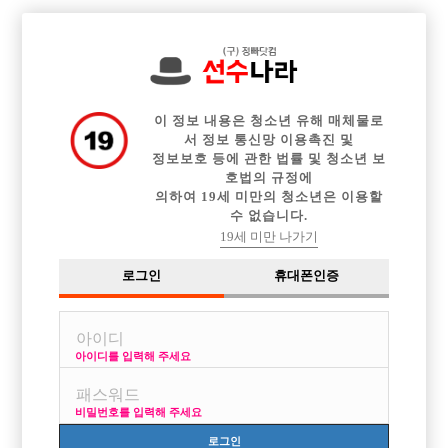

전체 구인정보
중빠 구인정보
아빠방 구인정보
웨이터 구인정보
이력서등록
이력서정보
커뮤니티
광고안내
이 정보 내용은 청소년 유해 매체물로
서 정보 통신망 이용촉진 및
정보보호 등에 관한 법률 및 청소년 보
호법의 규정에
의하여 19세 미만의 청소년은 이용할
수 없습니다.
19세 미만 나가기
로그인
휴대폰인증
아이디를 입력해 주세요
비밀번호를 입력해 주세요
로그인