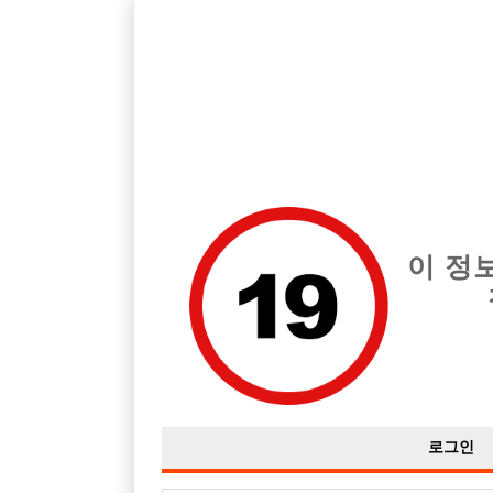
호빠, 중빠, 아빠방 구인구직을 12년 넘게 제공해온 선수나라
습니다.
전체 구인정보
중빠 구인
아빠방 구
이 정
로그인