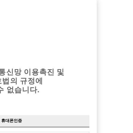
옴므알바
밤알바
회원가입
로그인
광고안내
이력서등록
마이페이지
 통신망 이용촉진 및
호법의 규정에
›
최신
공지사항
더보기
수 없습니다.
›
사이트 점검 안내
2024-05-16
›
이력서 열람 서비스 제공
2023-10-10
›
선수나라 일부 기능 업데이트
2023-09-14
›
선수나라 마지막 이벤트
2022-04-29
휴대폰인증