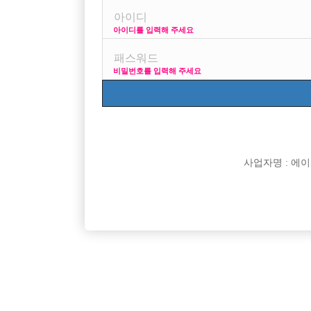
아이디를 입력해 주세요
프리미엄 광고
사이즈
비밀번호를 입력해 주세요
VIP 구인정보
사업자명 : 에이치오
[여성전용클럽]
어우동노래클럽
천안 최대 콜 보유, 전국급 네임드 에서 시작하세요
천안1번콜
충남-천안시
TC
50,000원
충남-천
다!
[여성전용클럽]
W(더블유)