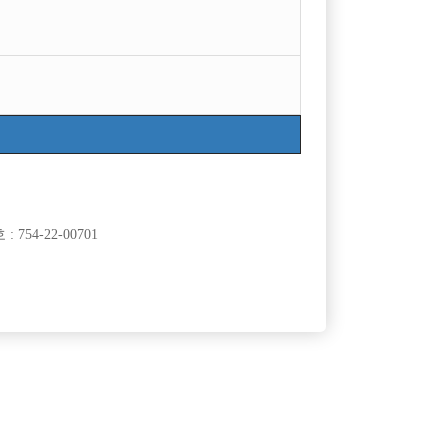
754-22-00701
클럽]
[여성전용클럽]
이
비스트(BEAST)
박스 [플러
[무찡] 수원 비스트에서 20대30대 선수모집 초보환
50,000원
경기-수원시
TC
60,000원
영
클럽]
[여성전용클럽]
요주점
메이드(MADE)