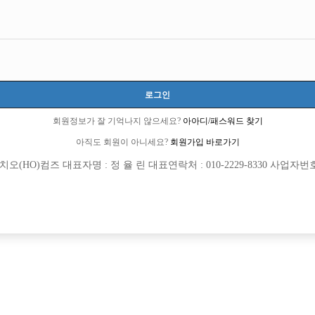
로그인
회원정보가 잘 기억나지 않으세요?
아아디/패스워드 찾기
아직도 회원이 아니세요?
회원가입 바로가기
(HO)컴즈 대표자명 : 정 율 린 대표연락처 : 010-2229-8330 사업자번호 : 
[여성전용클럽]
[여성전용
37.5도
홀리데
 텃세없는 Hero사무실에서 가족구합니
부천 최고 갯수 콜 보장! 가장 믿음직한 
안시
TC
50,000원
경기-부천시
TC
팅] 입니다.
[여성전용클럽]
[여성전용
아우라(AURA)
스카이 가