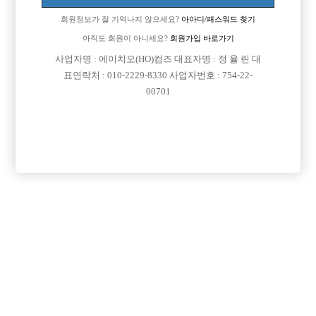
회원정보가 잘 기억나지 않으세요?
아아디/패스워드 찾기
아직도 회원이 아니세요?
회원가입 바로가기
사업자명 : 에이치오(HO)컴즈 대표자명 : 정 율 린 대
표연락처 : 010-2229-8330 사업자번호 : 754-22-
00701
프리미엄 광고
VIP 구인정보
서울-관악구
인천-부평구
서울-중랑구