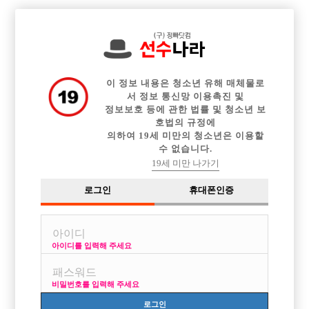

전체 구인정보
중빠 구인정보
아빠방 구인정보
웨이터 구인정보
이력서등록
이력서정보
커뮤니티
광고안내
이 정보 내용은 청소년 유해 매체물로
서 정보 통신망 이용촉진 및
정보보호 등에 관한 법률 및 청소년 보
호법의 규정에
의하여 19세 미만의 청소년은 이용할
수 없습니다.
19세 미만 나가기
로그인
휴대폰인증
아이디를 입력해 주세요
비밀번호를 입력해 주세요
로그인