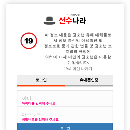

전체 구인정보
중빠 구인정보
아빠방 구인정보
웨이터 구인정보
이력서등록
이력서정보
커뮤니티
광고안내
이 정보 내용은 청소년 유해 매체물로
서 정보 통신망 이용촉진 및
정보보호 등에 관한 법률 및 청소년 보
호법의 규정에
의하여 19세 미만의 청소년은 이용할
수 없습니다.
19세 미만 나가기
로그인
휴대폰인증
아이디를 입력해 주세요
비밀번호를 입력해 주세요
로그인