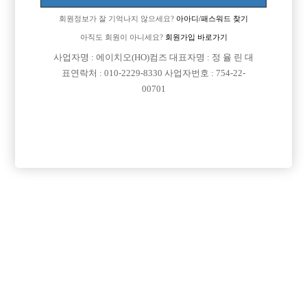
회원정보가 잘 기억나지 않으세요?
아아디/패스워드 찾기
아직도 회원이 아니세요?
회원가입 바로가기
사업자명 : 에이치오(HO)컴즈 대표자명 : 정 율 린 대
표연락처 : 010-2229-8330 사업자번호 : 754-22-
00701
프리미엄 광고
VIP 구인정보
서울-송파구
서울-관악구
경기-부천시