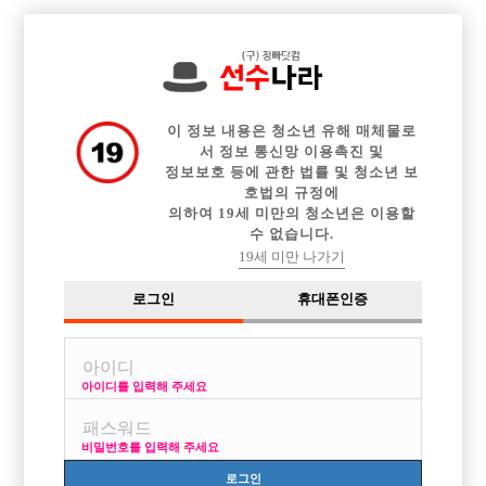

전체 구인정보
중빠 구인정보
아빠방 구인정보
웨이터 구인정보
이력서등록
이력서정보
커뮤니티
광고안내
이 정보 내용은 청소년 유해 매체물로
서 정보 통신망 이용촉진 및
정보보호 등에 관한 법률 및 청소년 보
호법의 규정에
의하여 19세 미만의 청소년은 이용할
수 없습니다.
19세 미만 나가기
로그인
휴대폰인증
아이디를 입력해 주세요
비밀번호를 입력해 주세요
로그인