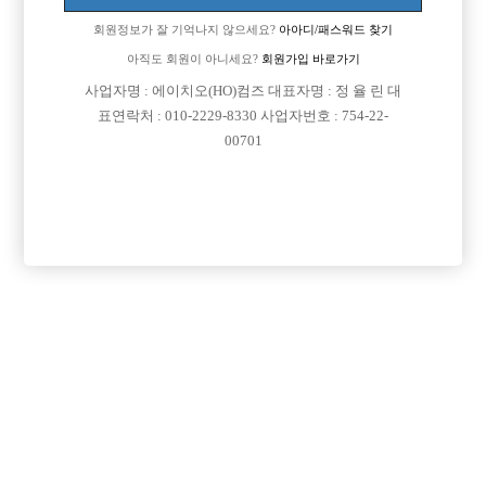
회원정보가 잘 기억나지 않으세요?
아아디/패스워드 찾기
아직도 회원이 아니세요?
회원가입 바로가기
사업자명 : 에이치오(HO)컴즈 대표자명 : 정 율 린 대
표연락처 : 010-2229-8330 사업자번호 : 754-22-
00701
프리미엄 광고
VIP 구인정보
경기-파주시
서울-관악구
서울-송파구