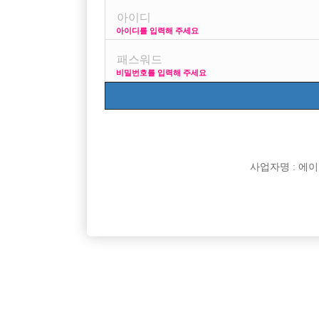
아이디를 입력해 주세요
프리미엄 광고
사이즈
비밀번호를 입력해 주세요
VIP 구인정보
170 + 깔창
사업자명 : 에이치오
[여성전용클럽]
일기장
★T/C당일지급★ 의리있고 예의있는 가족여러분 환
초보환영!
서울-송파구
시간
60,000원
경기-의
영합니다!!
족을 찾
[여성전용클럽]
구미호노래클럽