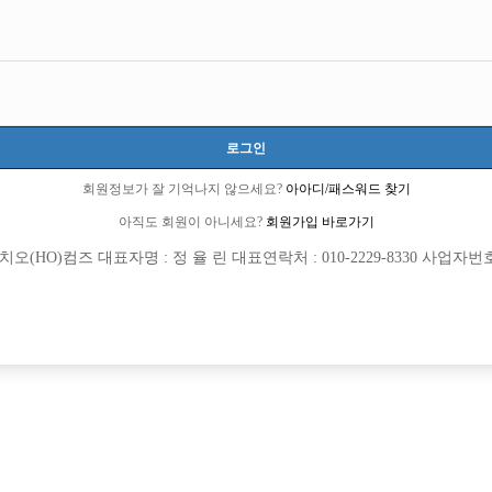
로그인
회원정보가 잘 기억나지 않으세요?
아아디/패스워드 찾기
아직도 회원이 아니세요?
회원가입 바로가기
(HO)컴즈 대표자명 : 정 율 린 대표연락처 : 010-2229-8330 사업자번호 : 
[여성전용클럽]
[여성전용
부킹
여성시
 당일지급! 의정부 구찌에서 함께 일 할 가
인부천 일 많습니다. 초보자 환영
정부시
TC
50,000원
경기-부천시
TC
습니다
[여성전용클럽]
[여성전용
뮤즈노래광장
숨