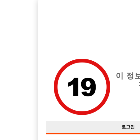
호빠, 중빠, 아빠방 구인구직을 12년 넘게 제공해온 선수나라
습니다.
전체 구인정보
중빠 구인
아빠방 구
이 정
로그인