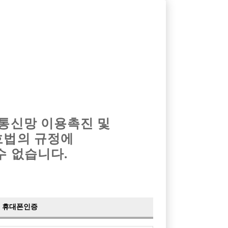
옴므알바
밤알바
회원가입
로그인
광고안내
이력서등록
마이페이지
 통신망 이용촉진 및
호법의 규정에
›
최신
공지사항
더보기
수 없습니다.
›
사이트 점검 안내
2024-05-16
›
이력서 열람 서비스 제공
2023-10-10
›
선수나라 일부 기능 업데이트
2023-09-14
›
선수나라 마지막 이벤트
2022-04-29
휴대폰인증