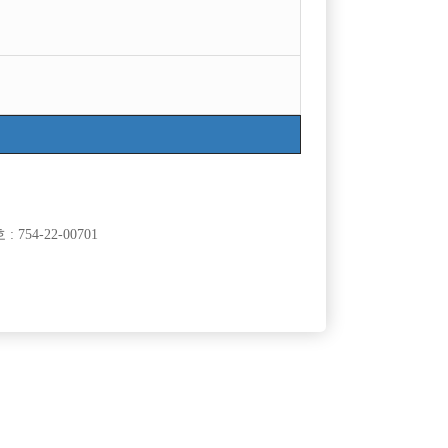
754-22-00701
클럽]
[여성전용클럽]
대
테라(TERA)
[중빠]종로 선수모집! 유튜버 동준사장TV 사장 직
100,000원
서울-종로구
월급
15,000,000원
접 운영!
클럽]
[여성전용클럽]
깡노래빠