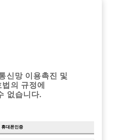
옴므알바
밤알바
회원가입
로그인
광고안내
이력서등록
마이페이지
 통신망 이용촉진 및
호법의 규정에
›
최신
공지사항
더보기
수 없습니다.
›
사이트 점검 안내
2024-05-16
›
이력서 열람 서비스 제공
2023-10-10
›
선수나라 일부 기능 업데이트
2023-09-14
›
선수나라 마지막 이벤트
2022-04-29
휴대폰인증