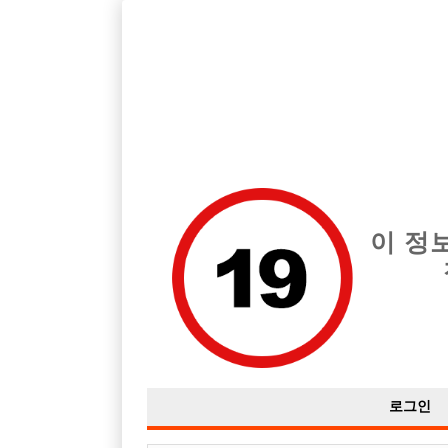
호빠, 중빠, 아빠방 구인구직을 12년 넘게 제공해온 선수나라
습니다.
전체 구인정보
중빠 구인
아빠방 구
이 정
로그인