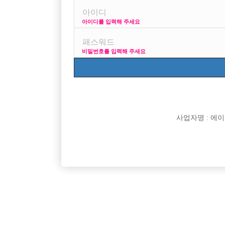
아이디를 입력해 주세요
프리미엄 광고
사이즈 걱정 말고 연락부
비밀번호를 입력해 주세요
VIP 구인정보
170 + 깔창 = 180
사업자명 : 에이치오
[여성전용클럽]
W (더블유)
[건대W]20~45세까지 T/C 6만
성남 분당
서울-광진구
시간
60,000원
경기-성
소/대박스
[여성전용클럽]
밀크노래바