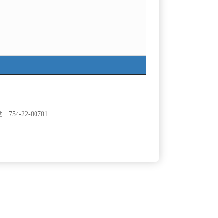
754-22-00701
클럽]
[여성전용클럽]
뱅크
놀이터 노래방
외모보다 성실과 열정 ! 일산/파주 No.1 “TOP 박스”
70,000원
경기-고양시
TC
50,000원
클럽]
[여성전용클럽]
광장
도파민 노래클럽