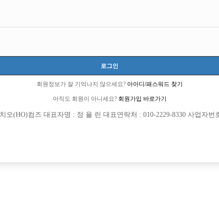
터
로그인
회원정보가 잘 기억나지 않으세요?
아아디/패스워드 찾기
아직도 회원이 아니세요?
회원가입 바로가기
(HO)컴즈 대표자명 : 정 율 린 대표연락처 : 010-2229-8330 사업자번호 : 
[여성전용클럽]
[여성전용
엠비(MB)
스타노래
권 독점 시간당 60,000원 무찡대 숙소제공
편하게 일하러 오세요 알바환영
남시
시간
60,000원
인천-미추홀구
TC
 환영!
[여성전용클럽]
[여성전용
크리스탈노래타운
뮤즈노래