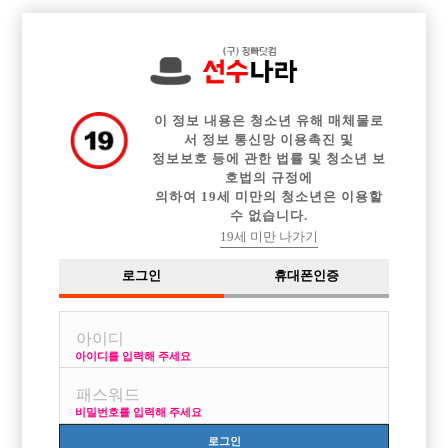

전체 구인정보
중빠 구인정보
아빠방 구인정보
웨이터 구인정보
이력서등록
이력서정보
커뮤니티
광고안내
이 정보 내용은 청소년 유해 매체물로
서 정보 통신망 이용촉진 및
정보보호 등에 관한 법률 및 청소년 보
호법의 규정에
의하여 19세 미만의 청소년은 이용할
수 없습니다.
19세 미만 나가기
로그인
휴대폰인증
아이디를 입력해 주세요
비밀번호를 입력해 주세요
로그인