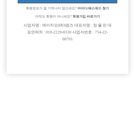
회원정보가 잘 기억나지 않으세요?
아아디/패스워드 찾기
아직도 회원이 아니세요?
회원가입 바로가기
사업자명 : 에이치오(HO)컴즈 대표자명 : 정 율 린 대
표연락처 : 010-2229-8330 사업자번호 : 754-22-
00701
프리미엄 광고
VIP 구인정보
서울-송파구
서울-광진구
경기-파주시