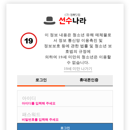

전체 구인정보
중빠 구인정보
아빠방 구인정보
웨이터 구인정보
이력서등록
이력서정보
커뮤니티
광고안내
이 정보 내용은 청소년 유해 매체물로
서 정보 통신망 이용촉진 및
정보보호 등에 관한 법률 및 청소년 보
호법의 규정에
의하여 19세 미만의 청소년은 이용할
수 없습니다.
19세 미만 나가기
로그인
휴대폰인증
아이디를 입력해 주세요
비밀번호를 입력해 주세요
로그인