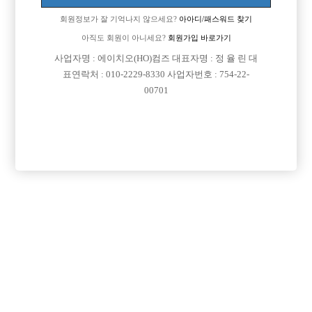
회원정보가 잘 기억나지 않으세요?
아아디/패스워드 찾기
아직도 회원이 아니세요?
회원가입 바로가기
사업자명 : 에이치오(HO)컴즈 대표자명 : 정 율 린 대
표연락처 : 010-2229-8330 사업자번호 : 754-22-
00701
프리미엄 광고
VIP 구인정보
인천-미추홀구
경기-안산시
인천-미추홀구