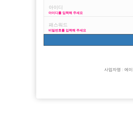
아이디를 입력해 주세요
프리미엄 광고
사이
비밀번호를 입력해 주세요
VIP 구인정보
170 + 깔창 = 18
사업자명 : 에이치오
[여성전용클럽]
르블랑
강북 1등박스 H. <초보 환영> <투잡,주말반 가능>
부천일등!
서울-강북구
TC
50,000원
경기-부
<1등 박스>
[여성전용클럽]
숨