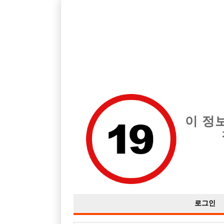
호빠, 중빠, 아빠방 구인구직을 12년 넘게 제공해온 선수나라
습니다.
전체 구인정보
중빠 구인
아빠방 구
이 정
로그인