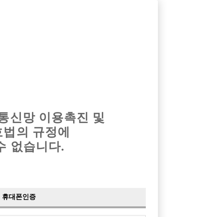
옴므알바
밤알바
회원가입
로그인
광고안내
이력서등록
마이페이지
 통신망 이용촉진 및
호법의 규정에
›
최신
공지사항
더보기
수 없습니다.
›
사이트 점검 안내
2024-05-16
›
이력서 열람 서비스 제공
2023-10-10
›
선수나라 일부 기능 업데이트
2023-09-14
›
선수나라 마지막 이벤트
2022-04-29
휴대폰인증