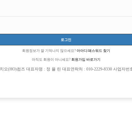
로그인
회원정보가 잘 기억나지 않으세요?
아아디/패스워드 찾기
아직도 회원이 아니세요?
회원가입 바로가기
(HO)컴즈 대표자명 : 정 율 린 대표연락처 : 010-2229-8330 사업자번호 : 
[여성전용클럽]
[여성전용
도파민 노래클럽
구미호노
 연합X 단독박스
천안 선수 사무실 ◆페이스◆ 젊고 센스
천시
TC
50,000원
충남-천안시
TC
밑에서 재밌게 돈 벌어보실분 구해요.
[여성전용클럽]
[여성전용
비스트(BEAST)
뉴파라다