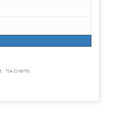
754-22-00701
클럽]
[여성전용클럽]
래클럽
플러팅
 있는 사장
신림독점 1등호빠 TC 5만 당일지급 호빠선수 급구
50,000원
서울-관악구
TC
50,000원
모집중
클럽]
[여성전용클럽]
이스
오퍼스(Opus)