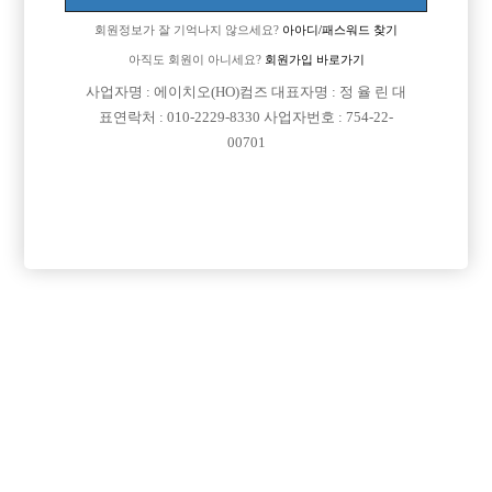
회원정보가 잘 기억나지 않으세요?
아아디/패스워드 찾기
아직도 회원이 아니세요?
회원가입 바로가기
사업자명 : 에이치오(HO)컴즈 대표자명 : 정 율 린 대
표연락처 : 010-2229-8330 사업자번호 : 754-22-
00701
프리미엄 광고
VIP 구인정보
경기-부천시
경기-수원시
경기-부천시