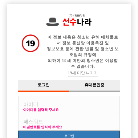

전체 구인정보
중빠 구인정보
아빠방 구인정보
웨이터 구인정보
이력서등록
이력서정보
커뮤니티
광고안내
이 정보 내용은 청소년 유해 매체물로
서 정보 통신망 이용촉진 및
정보보호 등에 관한 법률 및 청소년 보
호법의 규정에
의하여 19세 미만의 청소년은 이용할
수 없습니다.
19세 미만 나가기
로그인
휴대폰인증
아이디를 입력해 주세요
비밀번호를 입력해 주세요
로그인