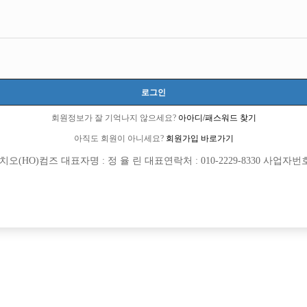
로그인
회원정보가 잘 기억나지 않으세요?
아아디/패스워드 찾기
아직도 회원이 아니세요?
회원가입 바로가기
(HO)컴즈 대표자명 : 정 율 린 대표연락처 : 010-2229-8330 사업자번호 : 
[여성전용클럽]
[여성전용
일공팔(108)
뉴파라다
/ 찡 5천원 / 일 많아요!
분당 정빠에서 선수모집중입니다!! ☆
천시
시간
50,000원
경기-성남시
시간
[여성전용클럽]
[여성전용
명작111
W(더블