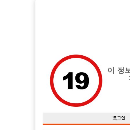
호빠, 중빠, 아빠방 구인구직을 12년 넘게 제공해온 선수나라
습니다.
전체 구인정보
중빠 구인
아빠방 구
이 정
로그인