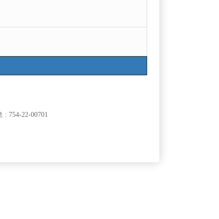
754-22-00701
클럽]
[여성전용클럽]
이스
싸이 노래클럽
무찡☆
불경기에도 끊기지않는 콜!! 알바o당일정산o 피알x
60,000원
인천-미추홀구
시간
50,000원
클럽]
[여성전용클럽]
유)
르블랑