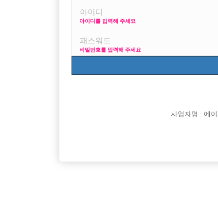
아이디를 입력해 주세요
프리미엄 광고
사이즈 걱정 말고 연
비밀번호를 입력해 주세요
VIP 구인정보
170 + 깔창 = 1
사업자명 : 에이치오
[여성전용클럽]
뮤즈노래광장
시흥 세컨드에서 선수분들 모시겠습니다.텃새no
출퇴근자율 
경기-시흥시
시간
50,000원
경기-부
(초보 환영)
[여성전용클럽]
에스(S)라인 노래클럽