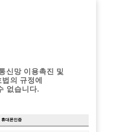
옴므알바
밤알바
회원가입
로그인
광고안내
이력서등록
마이페이지
 통신망 이용촉진 및
호법의 규정에
›
최신
공지사항
더보기
수 없습니다.
›
사이트 점검 안내
2024-05-16
›
이력서 열람 서비스 제공
2023-10-10
›
선수나라 일부 기능 업데이트
2023-09-14
›
선수나라 마지막 이벤트
2022-04-29
휴대폰인증