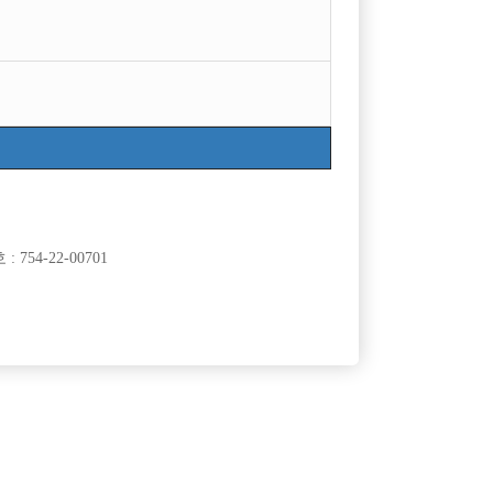
754-22-00701
클럽]
[여성전용클럽]
3
씨엔엔노래클럽주점
니다.
인천 구월동 13년째 운영중인 히든에서 새가족을 찾
50,000원
인천-남동구
시간
50,000원
습니다
클럽]
[여성전용클럽]
래타운
8층룸크럽