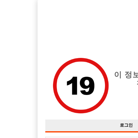
호빠, 중빠, 아빠방 구인구직을 12년 넘게 제공해온 선수나라
습니다.
전체 구인정보
중빠 구인
아빠방 구
이 정
로그인