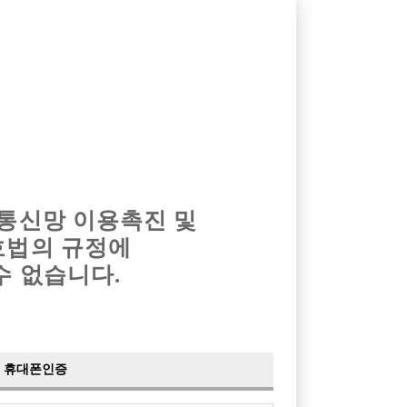
옴므알바
밤알바
회원가입
로그인
광고안내
이력서등록
마이페이지
 통신망 이용촉진 및
호법의 규정에
›
최신
공지사항
더보기
수 없습니다.
›
사이트 점검 안내
2024-05-16
›
이력서 열람 서비스 제공
2023-10-10
›
선수나라 일부 기능 업데이트
2023-09-14
›
선수나라 마지막 이벤트
2022-04-29
휴대폰인증