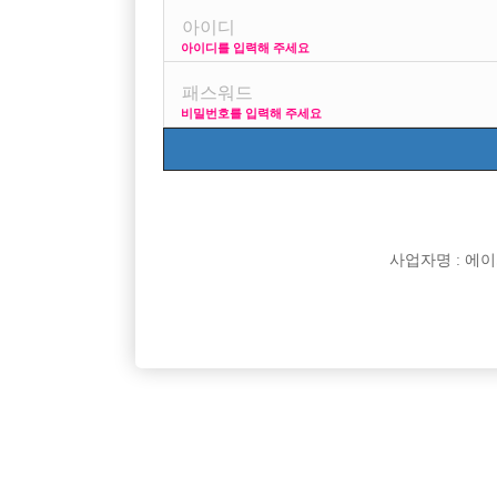
아이디를 입력해 주세요
프리미엄 광고
비밀번호를 입력해 주세요
VIP 구인정보
170 + 깔창 = 18
사업자명 : 에이치오
[여성전용클럽]
구미호노래클럽
천안 선수 사무실 ◆페이스◆ 젊고 센스 있는 사장
수원 1등
충남-천안시
TC
50,000원
경기-수
밑에서 재밌게 돈 벌어보실분 구해요.
[여성전용클럽]
놀이터3