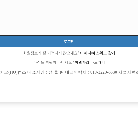
로그인
회원정보가 잘 기억나지 않으세요?
아아디/패스워드 찾기
아직도 회원이 아니세요?
회원가입 바로가기
(HO)컴즈 대표자명 : 정 율 린 대표연락처 : 010-2229-8330 사업자번호 : 
[여성전용클럽]
[여성전용
아우라(AURA)
놀이터
 호스트바 직원구합니다
주안/구월/부평 1등! 하루콜량 감당 안됩
원시
TC
60,000원
인천-미추홀구
TC
[여성전용클럽]
[여성전용
월드가요광장
크리스탈노