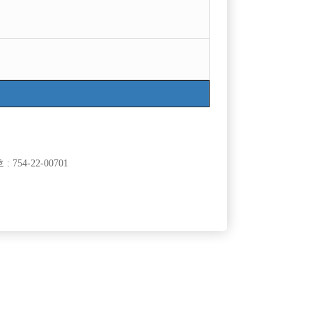
754-22-00701
클럽]
[여성전용클럽]
대
놀이터3
 인원 급구
주안1번 마블/콜량폭발/당일지급
10,000원
인천-미추홀구
TC
50,000원
클럽]
[여성전용클럽]
즈
큐브(CUBE)