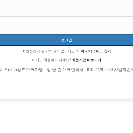
로그인
회원정보가 잘 기억나지 않으세요?
아아디/패스워드 찾기
아직도 회원이 아니세요?
회원가입 바로가기
(HO)컴즈 대표자명 : 정 율 린 대표연락처 : 010-2229-8330 사업자번호 : 
[여성전용클럽]
[여성전용
큐브노래타운
여성시
콜보유!당일정산!초보환영!
부천 여성시대 놈놈놈x에이스x탑x메가
추홀구
TC
50,000원
경기-부천시
TC
[여성전용클럽]
[여성전용
어우동노래클럽
메이