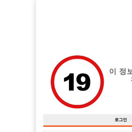
호빠, 중빠, 아빠방 구인구직을 12년 넘게 제공해온 선수나라
습니다.
전체 구인정보
중빠 구인
아빠방 구
이 정
로그인