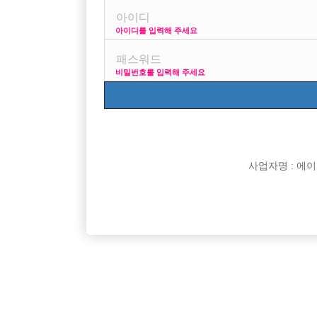
아이디를 입력해 주세요
프리미엄 광고
사이
비밀번호를 입력해 주세요
VIP 구인정보
170 + 깔창 = 18
사업자명 : 에이치오
[여성전용클럽]
숨
분당 No.1팀 숨 가족같이 일하실분들 모십니다!!
압도적인 
경기-성남시
TC
60,000원
인천-미
[여성전용클럽]
놀이터