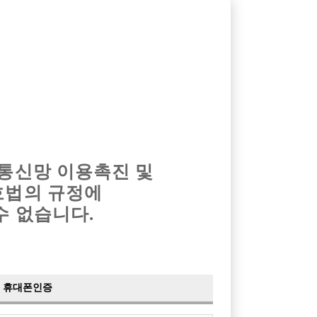
옴므알바
밤알바
회원가입
로그인
광고안내
이력서등록
마이페이지
 통신망 이용촉진 및
호법의 규정에
›
최신
공지사항
더보기
수 없습니다.
›
사이트 점검 안내
2024-05-16
›
이력서 열람 서비스 제공
2023-10-10
›
선수나라 일부 기능 업데이트
2023-09-14
›
선수나라 마지막 이벤트
2022-04-29
휴대폰인증