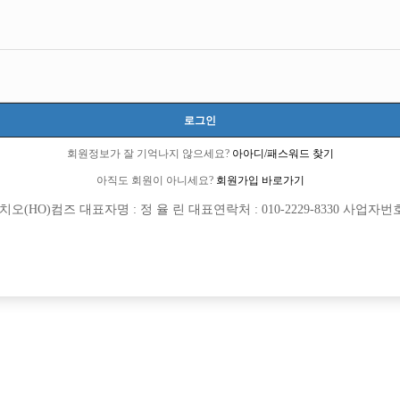
로그인
회원정보가 잘 기억나지 않으세요?
아아디/패스워드 찾기
아직도 회원이 아니세요?
회원가입 바로가기
(HO)컴즈 대표자명 : 정 율 린 대표연락처 : 010-2229-8330 사업자번호 : 
[여성전용클럽]
[여성전용
아씨봉
써니노
자 박스 선수 모집
대림 노찡 최고복지 박스에서 선수님들
산시
TC
50,000원
서울-관악구
TC
디 영등포 신길 가리봉 남구로 구직문의
[여성전용클럽]
[여성전용
큐브노래타운
여성시