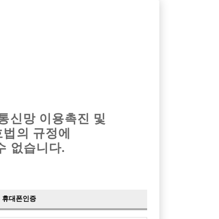
옴므알바
밤알바
회원가입
로그인
광고안내
이력서등록
마이페이지
 통신망 이용촉진 및
호법의 규정에
›
최신
공지사항
더보기
수 없습니다.
›
사이트 점검 안내
2024-05-16
›
이력서 열람 서비스 제공
2023-10-10
›
선수나라 일부 기능 업데이트
2023-09-14
›
선수나라 마지막 이벤트
2022-04-29
휴대폰인증