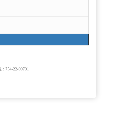
754-22-00701
클럽]
[여성전용클럽]
래바
플러팅
 모십니다 구
신림독점 1등호빠 TC 5만 당일지급 호빠선수 급구
50,000원
서울-관악구
TC
50,000원
 폭주!
모집중
클럽]
[여성전용클럽]
대
플러팅