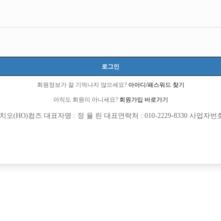
로그인
회원정보가 잘 기억나지 않으세요?
아아디/패스워드 찾기
아직도 회원이 아니세요?
회원가입 바로가기
(HO)컴즈 대표자명 : 정 율 린 대표연락처 : 010-2229-8330 사업자번호 : 
[여성전용클럽]
[여성전용
여성시대
지투
시대 놈놈놈x에이스x탑x메가 인원 급구
[중빠] ❤️출근시 90만원지급❤️✅️면접만
천시
TC
10,000원
서울-종로구
주급
생긴다✅️
[여성전용클럽]
[여성전용
놀이터 노래방
구미호노