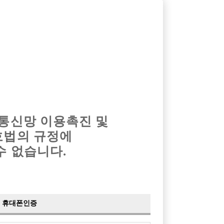
옴므알바
밤알바
회원가입
로그인
광고안내
이력서등록
마이페이지
 통신망 이용촉진 및
호법의 규정에
›
최신
공지사항
더보기
수 없습니다.
›
사이트 점검 안내
2024-05-16
›
이력서 열람 서비스 제공
2023-10-10
›
선수나라 일부 기능 업데이트
2023-09-14
›
선수나라 마지막 이벤트
2022-04-29
휴대폰인증