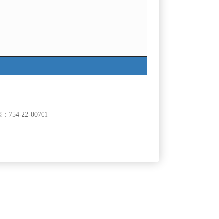
754-22-00701
클럽]
[여성전용클럽]
여성시대
 봐도 돈이
인부천 일 많습니다. 초보자 환영
5,000,000원
경기-부천시
TC
100,000원
클럽]
[여성전용클럽]
래클럽
홀리데이