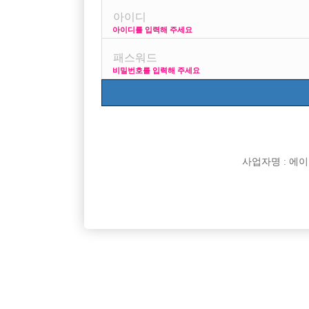
아이디를 입력해 주세요
프리미엄 광고
사이즈 걱정
비밀번호를 입력해 주세요
VIP 구인정보
170 + 깔창
사업자명 : 에이치오
[여성전용클럽]
플레이보이(Play Boy)
초보환영! 월 최소 500 하루 콜 20 이상!
부천 여성
인천-계양구
시간
50,000원
경기-부
[여성전용클럽]
수지