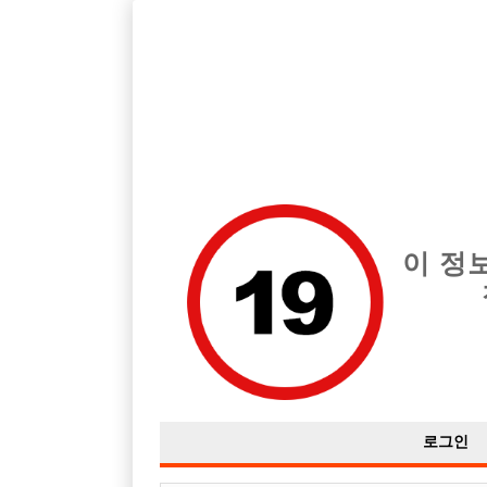
호빠, 중빠, 아빠방 구인구직을 12년 넘게 제공해온 선수나라
습니다.
전체 구인정보
중빠 구인
아빠방 구
이 정
로그인