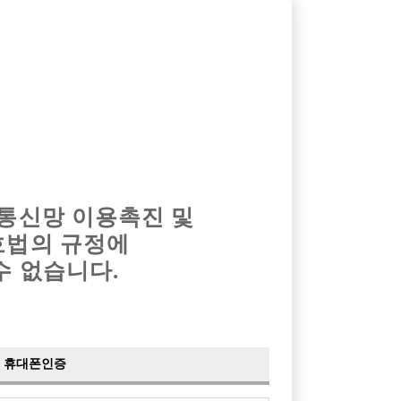
옴므알바
밤알바
회원가입
로그인
광고안내
이력서등록
마이페이지
 통신망 이용촉진 및
호법의 규정에
›
최신
공지사항
더보기
수 없습니다.
›
사이트 점검 안내
2024-05-16
›
이력서 열람 서비스 제공
2023-10-10
›
선수나라 일부 기능 업데이트
2023-09-14
›
선수나라 마지막 이벤트
2022-04-29
휴대폰인증