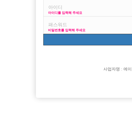
아이디를 입력해 주세요
프리미엄 광고
사이즈 걱정
비밀번호를 입력해 주세요
VIP 구인정보
170 + 깔창 = 1
사업자명 : 에이치오
[여성전용클럽]
에스(S)라인 노래클럽
콜 너무많습니다 때초 없습니다 당일정산/퇴근차 운
일산 킹 
인천-남동구
TC
50,000원
경기-고
용/초보가능
[여성전용클럽]
뉴페이스