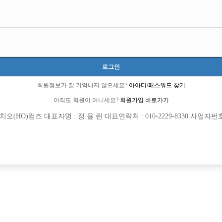
로그인
회원정보가 잘 기억나지 않으세요?
아아디/패스워드 찾기
아직도 회원이 아니세요?
회원가입 바로가기
(HO)컴즈 대표자명 : 정 율 린 대표연락처 : 010-2229-8330 사업자번호 : 
[여성전용클럽]
[여성전용
인스타
W(더블
확장오픈 선수 대모집 ! 초보 대환영 ~
건대W 대물(민혁)X형제박스/실장 및 
양시
TC
50,000원
서울-광진구
TC
[여성전용클럽]
[여성전용
여성시대
엠비(M