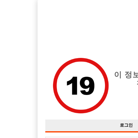
호빠, 중빠, 아빠방 구인구직을 12년 넘게 제공해온 선수나라
습니다.
전체 구인정보
중빠 구인
아빠방 구
이 정
로그인