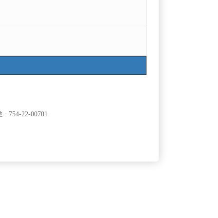
754-22-00701
클럽]
[여성전용클럽]
유)
메이드(MADE)룸클럽
선수 모집
●검단신도시 최고입지건물 MADE 고정선수 구함●
60,000원
인천-서구
TC
50,000원
클럽]
[여성전용클럽]
B)
린