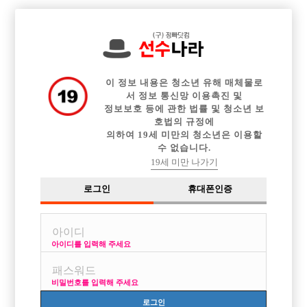

전체 구인정보
중빠 구인정보
아빠방 구인정보
웨이터 구인정보
이력서등록
이력서정보
커뮤니티
광고안내
이 정보 내용은 청소년 유해 매체물로
서 정보 통신망 이용촉진 및
정보보호 등에 관한 법률 및 청소년 보
호법의 규정에
의하여 19세 미만의 청소년은 이용할
수 없습니다.
19세 미만 나가기
로그인
휴대폰인증
아이디를 입력해 주세요
비밀번호를 입력해 주세요
로그인