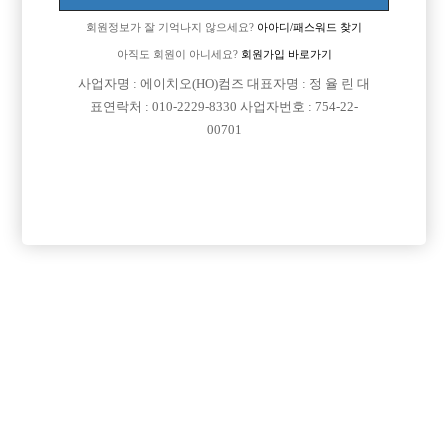
회원정보가 잘 기억나지 않으세요?
아아디/패스워드 찾기
아직도 회원이 아니세요?
회원가입 바로가기
사업자명 : 에이치오(HO)컴즈 대표자명 : 정 율 린 대
표연락처 : 010-2229-8330 사업자번호 : 754-22-
00701
프리미엄 광고
VIP 구인정보
경기-시흥시
서울-강서구
서울-종로구