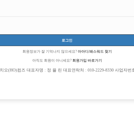
로그인
회원정보가 잘 기억나지 않으세요?
아아디/패스워드 찾기
아직도 회원이 아니세요?
회원가입 바로가기
(HO)컴즈 대표자명 : 정 율 린 대표연락처 : 010-2229-8330 사업자번호 : 
[여성전용클럽]
[여성전용
인스타
부킹
산&파주 전지역 NO.1 “신사”
초보환영! 당일지급! 의정부 구찌에서 함
양시
TC
50,000원
경기-의정부시
TC
족을 찾습니다
[여성전용클럽]
[여성전용
큐브(CUBE)
초콜릿노