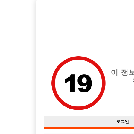
호빠, 중빠, 아빠방 구인구직을 12년 넘게 제공해온 선수나라
습니다.
전체 구인정보
중빠 구인
아빠방 구
이 정
로그인