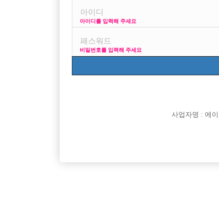
아이디를 입력해 주세요
프리미엄 광고
사이즈 걱정 말고
비밀번호를 입력해 주세요
VIP 구인정보
170 + 깔창 = 180
사업자명 : 에이치오
[여성전용클럽]
일공팔
★ 출퇴근자율,인천부천1등,콜많음
고양시 일
경기-부천시
TC
50,000원
경기-고
[여성전용클럽]
크크