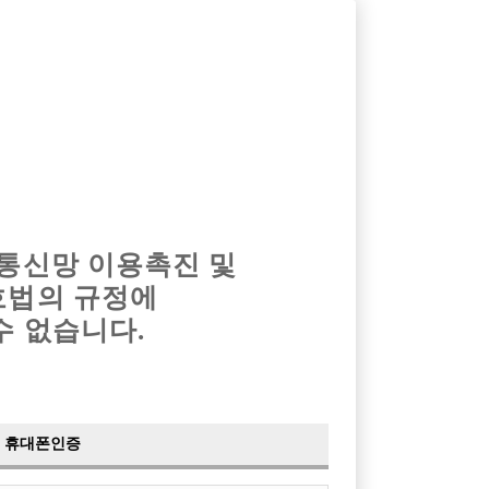
옴므알바
밤알바
회원가입
로그인
광고안내
이력서등록
마이페이지
 통신망 이용촉진 및
호법의 규정에
›
최신
공지사항
더보기
수 없습니다.
›
사이트 점검 안내
2024-05-16
›
이력서 열람 서비스 제공
2023-10-10
›
선수나라 일부 기능 업데이트
2023-09-14
›
선수나라 마지막 이벤트
2022-04-29
휴대폰인증