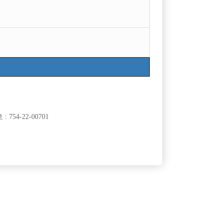
754-22-00701
클럽]
[여성전용클럽]
일공팔(108)
께 일 할 가
출퇴근자율 / 찡 5천원 / 일 많아요!
50,000원
경기-부천시
시간
50,000원
클럽]
[여성전용클럽]
래광장
폭스노래광장