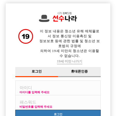

전체 구인정보
중빠 구인정보
아빠방 구인정보
웨이터 구인정보
이력서등록
이력서정보
커뮤니티
광고안내
이 정보 내용은 청소년 유해 매체물로
서 정보 통신망 이용촉진 및
정보보호 등에 관한 법률 및 청소년 보
호법의 규정에
의하여 19세 미만의 청소년은 이용할
수 없습니다.
19세 미만 나가기
로그인
휴대폰인증
아이디를 입력해 주세요
비밀번호를 입력해 주세요
로그인