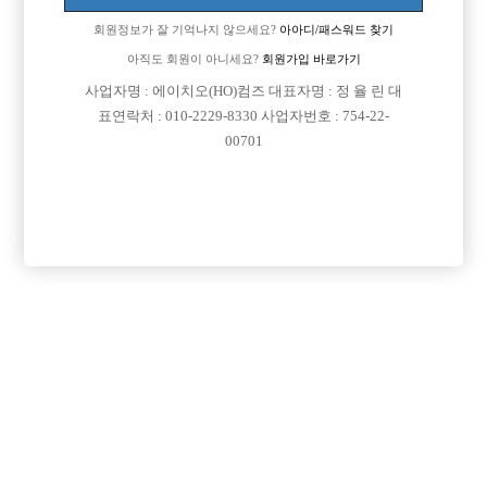
회원정보가 잘 기억나지 않으세요?
아아디/패스워드 찾기
아직도 회원이 아니세요?
회원가입 바로가기
사업자명 : 에이치오(HO)컴즈 대표자명 : 정 율 린 대
표연락처 : 010-2229-8330 사업자번호 : 754-22-
00701
프리미엄 광고
VIP 구인정보
인천-미추홀구
서울-강북구
경기-부천시