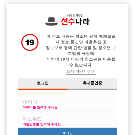

전체 구인정보
중빠 구인정보
아빠방 구인정보
웨이터 구인정보
이력서등록
이력서정보
커뮤니티
광고안내
이 정보 내용은 청소년 유해 매체물로
서 정보 통신망 이용촉진 및
정보보호 등에 관한 법률 및 청소년 보
호법의 규정에
의하여 19세 미만의 청소년은 이용할
수 없습니다.
19세 미만 나가기
로그인
휴대폰인증
아이디를 입력해 주세요
비밀번호를 입력해 주세요
로그인