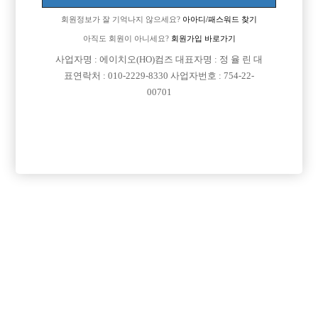
회원정보가 잘 기억나지 않으세요?
아아디/패스워드 찾기
아직도 회원이 아니세요?
회원가입 바로가기
사업자명 : 에이치오(HO)컴즈 대표자명 : 정 율 린 대
표연락처 : 010-2229-8330 사업자번호 : 754-22-
00701
프리미엄 광고
VIP 구인정보
서울-강남구
충남-천안시
서울-종로구