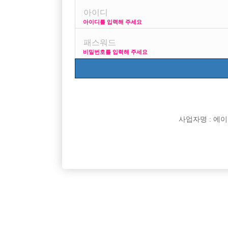
아이디를 입력해 주세요
프리미엄 광고
사이
비밀번호를 입력해 주세요
VIP 구인정보
1
사업자명 : 에이치오
[여성전용클럽]
홍콩노래짱
TC 5만! * 주안 위너 에서 함께할 선수분들 모시고
외모보다 성
인천-미추홀구
TC
50,000원
경기-고
있습니다 * 소박스 모집 *
[여성전용클럽]
느낌표