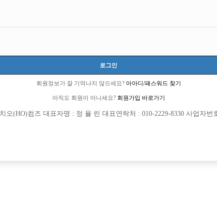
로그인
회원정보가 잘 기억나지 않으세요?
아아디/패스워드 찾기
아직도 회원이 아니세요?
회원가입 바로가기
(HO)컴즈 대표자명 : 정 율 린 대표연락처 : 010-2229-8330 사업자번호 : 
[여성전용클럽]
[여성전용
놀이터 노래방
여성시
실과 열정 ! 일산/파주 No.1 “TOP 박스”
부천 여성시대 놈놈놈x에이스x탑x메가
양시
TC
50,000원
경기-부천시
TC
[여성전용클럽]
[여성전용
숨
지2(G