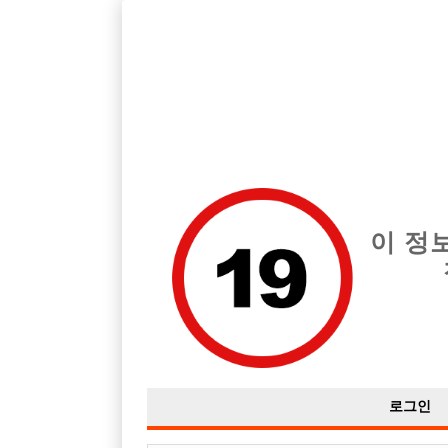
호빠, 중빠, 아빠방 구인구직을 12년 넘게 제공해온 선수나라
습니다.
전체 구인정보
중빠 구인
아빠방 구
이 정
로그인