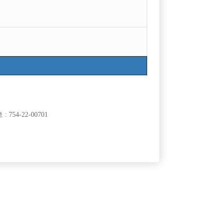
754-22-00701
클럽]
[여성전용클럽]
대
돈텔빠
 인원 급구
영등포에서 꾸준히 함께하실 선수 모집합니다~!
10,000원
서울-영등포구
협의
원
클럽]
[여성전용클럽]
2)
주식회사 뉴유앤미