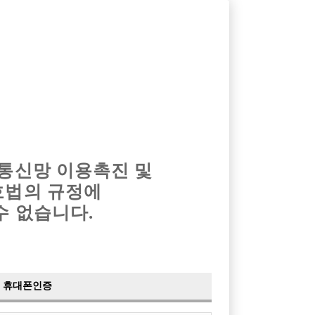
옴므알바
밤알바
회원가입
로그인
광고안내
이력서등록
마이페이지
 통신망 이용촉진 및
호법의 규정에
›
최신
공지사항
더보기
수 없습니다.
›
사이트 점검 안내
2024-05-16
›
이력서 열람 서비스 제공
2023-10-10
›
선수나라 일부 기능 업데이트
2023-09-14
›
선수나라 마지막 이벤트
2022-04-29
휴대폰인증