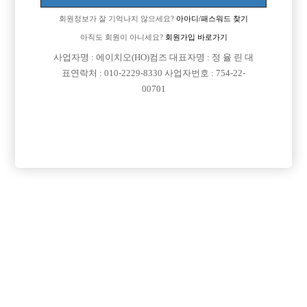
회원정보가 잘 기억나지 않으세요?
아아디/패스워드 찾기
아직도 회원이 아니세요?
회원가입 바로가기
사업자명 : 에이치오(HO)컴즈 대표자명 : 정 율 린 대
표연락처 : 010-2229-8330 사업자번호 : 754-22-
00701
프리미엄 광고
VIP 구인정보
서울-송파구
충남-천안시
서울-종로구