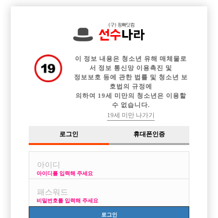

전체 구인정보
중빠 구인정보
아빠방 구인정보
웨이터 구인정보
이력서등록
이력서정보
커뮤니티
광고안내
이 정보 내용은 청소년 유해 매체물로
서 정보 통신망 이용촉진 및
정보보호 등에 관한 법률 및 청소년 보
호법의 규정에
의하여 19세 미만의 청소년은 이용할
수 없습니다.
19세 미만 나가기
로그인
휴대폰인증
아이디를 입력해 주세요
비밀번호를 입력해 주세요
로그인