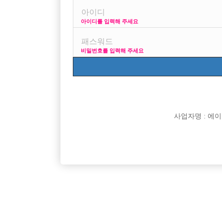
아이디를 입력해 주세요
프리미엄 광고
사이즈 걱정 말고 연락
비밀번호를 입력해 주세요
VIP 구인정보
170 + 깔창 = 180
사업자명 : 에이치오
[여성전용클럽]
큐브(CUBE)
장안동 1등 시크릿 콜 선수 모집
[중빠] 첫
서울-성동구
시간
50,000원
서울-종
[여성전용클럽]
메이드(MADE)룸클럽