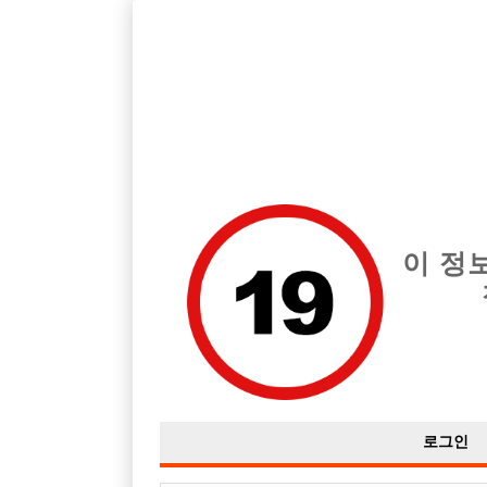
호빠, 중빠, 아빠방 구인구직을 12년 넘게 제공해온 선수나라
습니다.
전체 구인정보
중빠 구인
아빠방 구
이 정
로그인