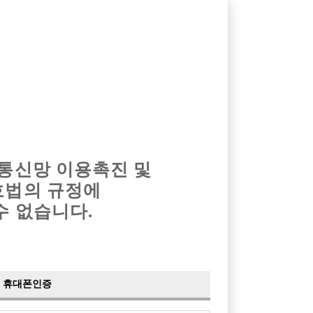
옴므알바
밤알바
회원가입
로그인
광고안내
이력서등록
마이페이지
 통신망 이용촉진 및
호법의 규정에
›
최신
공지사항
더보기
수 없습니다.
›
사이트 점검 안내
2024-05-16
›
이력서 열람 서비스 제공
2023-10-10
›
선수나라 일부 기능 업데이트
2023-09-14
›
선수나라 마지막 이벤트
2022-04-29
휴대폰인증