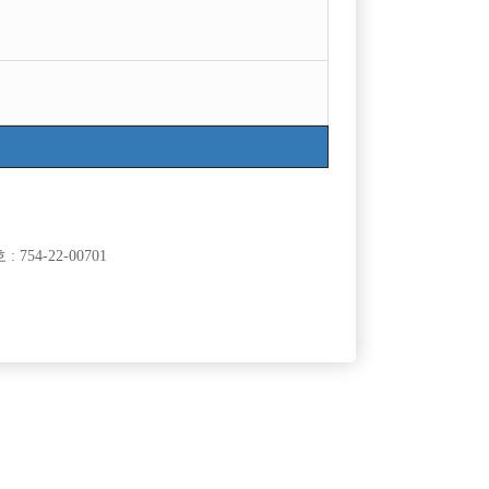
754-22-00701
클럽]
[여성전용클럽]
타
린
/ 넓은 대기실
충무로 어나더 T.C 6만
50,000원
서울-중구
TC
60,000원
클럽]
[여성전용클럽]
팅
인스타