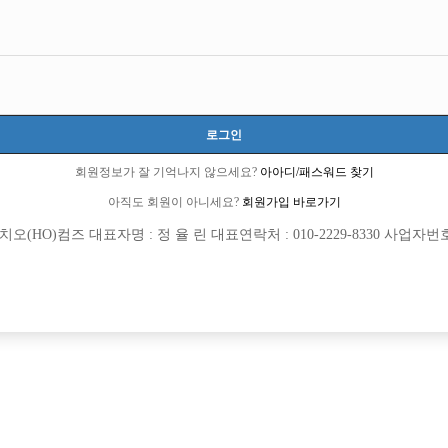
로그인
회원정보가 잘 기억나지 않으세요?
아아디/패스워드 찾기
아직도 회원이 아니세요?
회원가입 바로가기
(HO)컴즈 대표자명 : 정 율 린 대표연락처 : 010-2229-8330 사업자번호 : 
[여성전용클럽]
[여성전용
오퍼스(Opus)
인스
출근 정착 지원금 / 현금 100만원 이벤트
콜 압도적 1등 / 허위광고 X / 선수부족 
로구
시간
50,000원
서울-강북구
TC
제공
[여성전용클럽]
[여성전용
명작111
플러