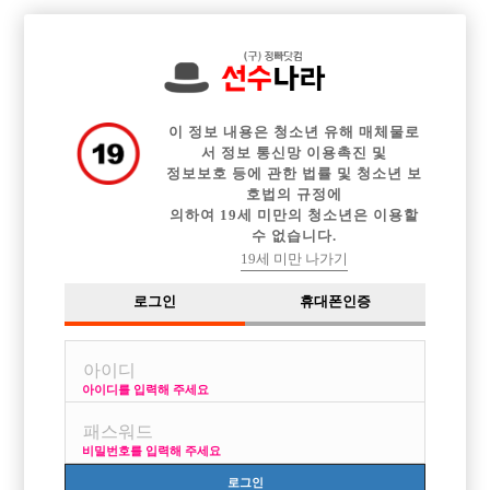

전체 구인정보
중빠 구인정보
아빠방 구인정보
웨이터 구인정보
이력서등록
이력서정보
커뮤니티
광고안내
이 정보 내용은 청소년 유해 매체물로
서 정보 통신망 이용촉진 및
정보보호 등에 관한 법률 및 청소년 보
호법의 규정에
의하여 19세 미만의 청소년은 이용할
수 없습니다.
19세 미만 나가기
로그인
휴대폰인증
아이디를 입력해 주세요
비밀번호를 입력해 주세요
로그인