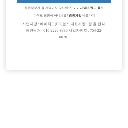
회원정보가 잘 기억나지 않으세요?
아아디/패스워드 찾기
아직도 회원이 아니세요?
회원가입 바로가기
사업자명 : 에이치오(HO)컴즈 대표자명 : 정 율 린 대
표연락처 : 010-2229-8330 사업자번호 : 754-22-
00701
프리미엄 광고
VIP 구인정보
경기-파주시
경기-부천시
서울-강남구