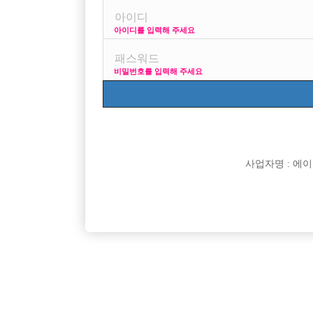
아이디를 입력해 주세요
프리미엄 광고
비밀번호를 입력해 주세요
VIP 구인정보
170 +
사업자명 : 에이치오
[여성전용클럽]
플레이보이(Play Boy)
초보환영! 월 최소 500 하루 콜 20 이상!
고양시 일
인천-계양구
시간
50,000원
경기-고
[여성전용클럽]
뉴파라다이스