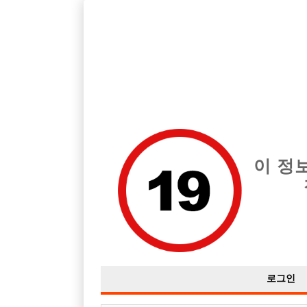
호빠, 중빠, 아빠방 구인구직을 12년 넘게 제공해온 선수나라
습니다.
전체 구인정보
중빠 구인
아빠방 구
이 정
로그인