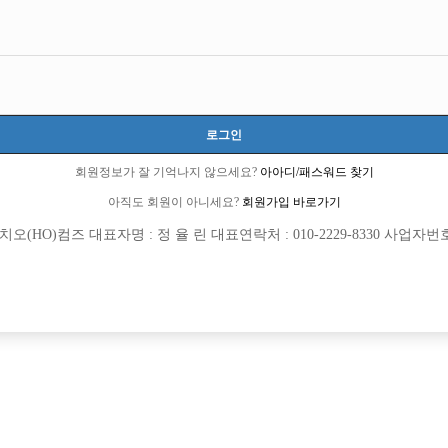
로그인
회원정보가 잘 기억나지 않으세요?
아아디/패스워드 찾기
아직도 회원이 아니세요?
회원가입 바로가기
(HO)컴즈 대표자명 : 정 율 린 대표연락처 : 010-2229-8330 사업자번호 : 
[여성전용클럽]
[여성전용
인스타
워라
산&파주 전지역 NO.1 “신사”
강남 전체 콜독점 사무실 / 강남 한곳 25년
양시
TC
50,000원
서울-강남구
TC
일 박스 / 가족같은 직원 모집합니다.
[여성전용클럽]
[여성전용
칸노래바
8층룸