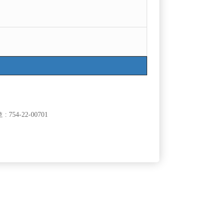
754-22-00701
클럽]
[여성전용클럽]
밸
어우동노래클럽
 영업 / 단
천안 최대 콜 보유, 전국급 네임드 에서 시작하세요
60,000원
충남-천안시
TC
50,000원
클럽]
[여성전용클럽]
크럽
플러팅