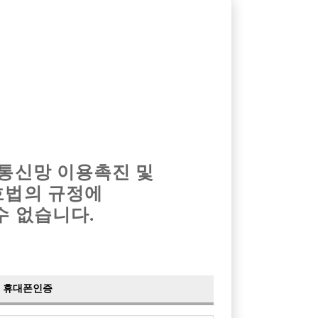
옴므알바
밤알바
회원가입
로그인
광고안내
이력서등록
마이페이지
 통신망 이용촉진 및
호법의 규정에
›
최신
공지사항
더보기
수 없습니다.
›
사이트 점검 안내
2024-05-16
›
이력서 열람 서비스 제공
2023-10-10
›
선수나라 일부 기능 업데이트
2023-09-14
›
선수나라 마지막 이벤트
2022-04-29
휴대폰인증