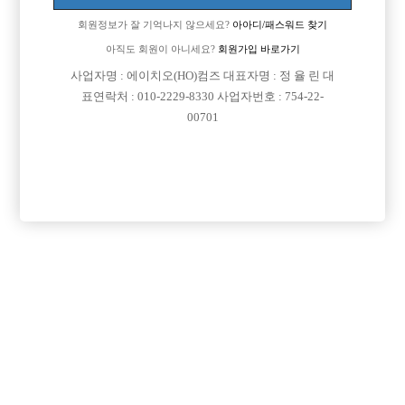
회원정보가 잘 기억나지 않으세요?
아아디/패스워드 찾기
아직도 회원이 아니세요?
회원가입 바로가기
사업자명 : 에이치오(HO)컴즈 대표자명 : 정 율 린 대
표연락처 : 010-2229-8330 사업자번호 : 754-22-
00701
프리미엄 광고
VIP 구인정보
서울-송파구
경기-의정부시
서울-강북구