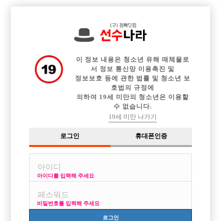

전체 구인정보
중빠 구인정보
아빠방 구인정보
웨이터 구인정보
이력서등록
이력서정보
커뮤니티
광고안내
이 정보 내용은 청소년 유해 매체물로
서 정보 통신망 이용촉진 및
정보보호 등에 관한 법률 및 청소년 보
호법의 규정에
의하여 19세 미만의 청소년은 이용할
수 없습니다.
19세 미만 나가기
로그인
휴대폰인증
아이디를 입력해 주세요
비밀번호를 입력해 주세요
로그인