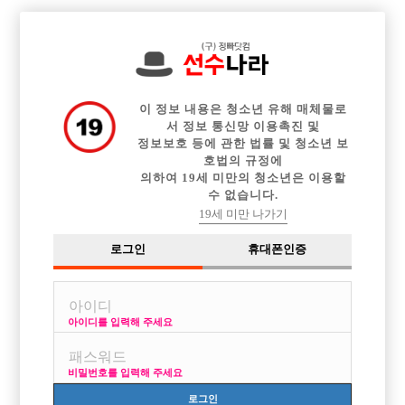

전체 구인정보
중빠 구인정보
아빠방 구인정보
웨이터 구인정보
이력서등록
이력서정보
커뮤니티
광고안내
이 정보 내용은 청소년 유해 매체물로
서 정보 통신망 이용촉진 및
정보보호 등에 관한 법률 및 청소년 보
호법의 규정에
의하여 19세 미만의 청소년은 이용할
수 없습니다.
19세 미만 나가기
로그인
휴대폰인증
아이디를 입력해 주세요
비밀번호를 입력해 주세요
로그인