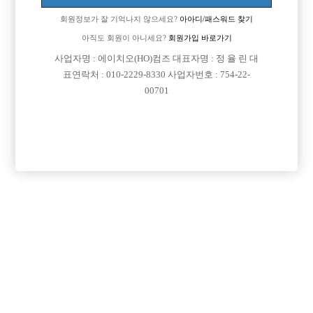
회원정보가 잘 기억나지 않으세요?
아아디/패스워드 찾기
아직도 회원이 아니세요?
회원가입 바로가기
사업자명 : 에이치오(HO)컴즈 대표자명 : 정 율 린 대
표연락처 : 010-2229-8330 사업자번호 : 754-22-
00701
프리미엄 광고
VIP 구인정보
경기-안산시
서울-강남구
서울-광진구