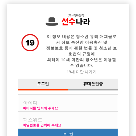

전체 구인정보
중빠 구인정보
아빠방 구인정보
웨이터 구인정보
이력서등록
이력서정보
커뮤니티
광고안내
이 정보 내용은 청소년 유해 매체물로
서 정보 통신망 이용촉진 및
정보보호 등에 관한 법률 및 청소년 보
호법의 규정에
의하여 19세 미만의 청소년은 이용할
수 없습니다.
19세 미만 나가기
로그인
휴대폰인증
아이디를 입력해 주세요
비밀번호를 입력해 주세요
로그인