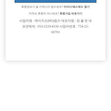
회원정보가 잘 기억나지 않으세요?
아아디/패스워드 찾기
아직도 회원이 아니세요?
회원가입 바로가기
사업자명 : 에이치오(HO)컴즈 대표자명 : 정 율 린 대
표연락처 : 010-2229-8330 사업자번호 : 754-22-
00701
프리미엄 광고
VIP 구인정보
경기-안산시
경기-부천시
경기-오산시