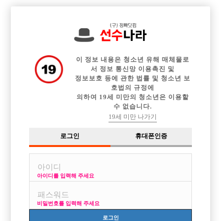

전체 구인정보
중빠 구인정보
아빠방 구인정보
웨이터 구인정보
이력서등록
이력서정보
커뮤니티
광고안내
이 정보 내용은 청소년 유해 매체물로
서 정보 통신망 이용촉진 및
정보보호 등에 관한 법률 및 청소년 보
호법의 규정에
의하여 19세 미만의 청소년은 이용할
수 없습니다.
19세 미만 나가기
로그인
휴대폰인증
아이디를 입력해 주세요
비밀번호를 입력해 주세요
로그인