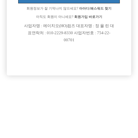
회원정보가 잘 기억나지 않으세요?
아아디/패스워드 찾기
아직도 회원이 아니세요?
회원가입 바로가기
사업자명 : 에이치오(HO)컴즈 대표자명 : 정 율 린 대
표연락처 : 010-2229-8330 사업자번호 : 754-22-
00701
프리미엄 광고
VIP 구인정보
서울-종로구
경기-의정부시
서울-강서구