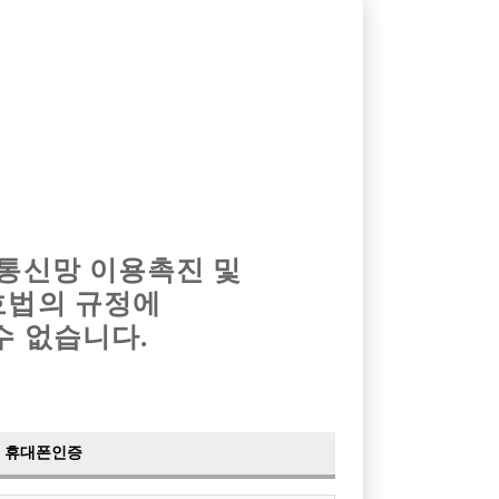
옴므알바
밤알바
회원가입
로그인
광고안내
이력서등록
마이페이지
 통신망 이용촉진 및
호법의 규정에
›
최신
공지사항
더보기
수 없습니다.
›
사이트 점검 안내
2024-05-16
›
이력서 열람 서비스 제공
2023-10-10
›
선수나라 일부 기능 업데이트
2023-09-14
›
선수나라 마지막 이벤트
2022-04-29
휴대폰인증