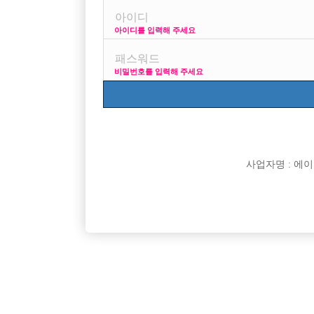
아이디를 입력해 주세요
프리미엄 광고
사
비밀번호를 입력해 주세요
VIP 구인정보
170 +
사업자명 : 에이치오
[여성전용클럽]
궁
주안 최고급 사무실에서 최고 대우받으시면서 일하
인천 최고
인천-미추홀구
시간
50,000원
인천-남
십시오~~!
[여성전용클럽]
큐브(CUBE)