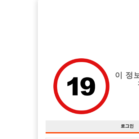
호빠, 중빠, 아빠방 구인구직을 12년 넘게 제공해온 선수나라
습니다.
전체 구인정보
중빠 구인
아빠방 구
이 정
로그인