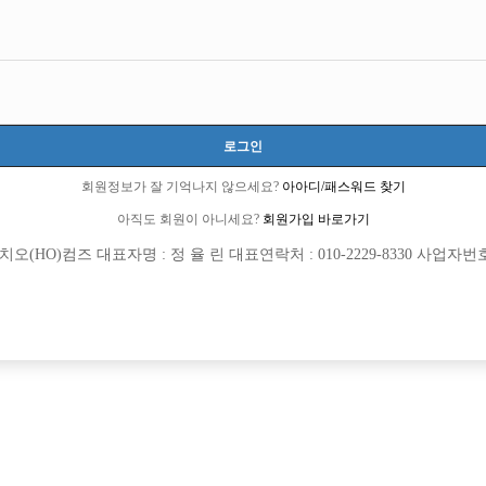
로그인
회원정보가 잘 기억나지 않으세요?
아아디/패스워드 찾기
아직도 회원이 아니세요?
회원가입 바로가기
(HO)컴즈 대표자명 : 정 율 린 대표연락처 : 010-2229-8330 사업자번호 : 
[여성전용클럽]
[여성전용
메이드(MADE)
위너(WIN
의 아빠방 베스트에서 선수 모집합니다.
신규 오픈 신림 최대호빠 위너에서 선
동구
시간
50,000원
서울-관악구
시간
집! TC 최초 5만원
[여성전용클럽]
[여성전용
오퍼스(Opus)
큐브노래