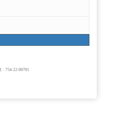
754-22-00701
클럽]
[여성전용클럽]
NER)
싸이 노래클럽
수/웨이터모
불경기에도 끊기지않는 콜!! 알바o당일정산o 피알x
50,000원
인천-미추홀구
시간
50,000원
클럽]
[여성전용클럽]
타운
부킹