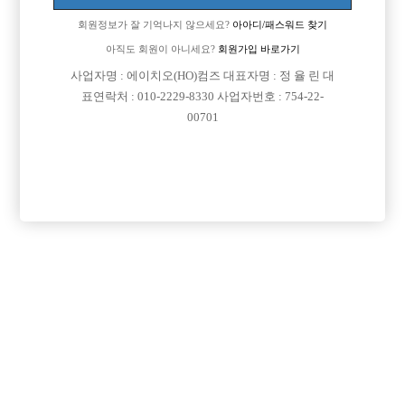
회원정보가 잘 기억나지 않으세요?
아아디/패스워드 찾기
아직도 회원이 아니세요?
회원가입 바로가기
사업자명 : 에이치오(HO)컴즈 대표자명 : 정 율 린 대
표연락처 : 010-2229-8330 사업자번호 : 754-22-
00701
프리미엄 광고
VIP 구인정보
경기-파주시
서울-종로구
경기-시흥시