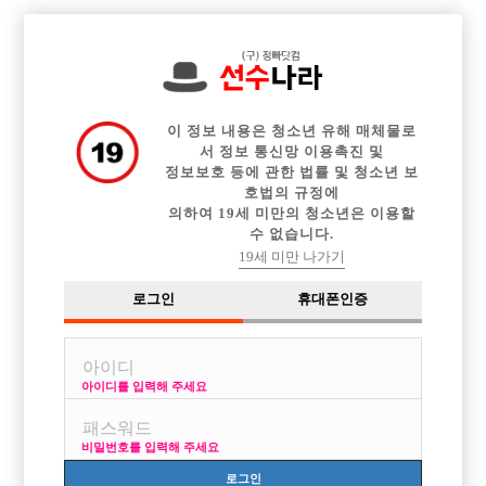

전체 구인정보
중빠 구인정보
아빠방 구인정보
웨이터 구인정보
이력서등록
이력서정보
커뮤니티
광고안내
이 정보 내용은 청소년 유해 매체물로
서 정보 통신망 이용촉진 및
정보보호 등에 관한 법률 및 청소년 보
호법의 규정에
의하여 19세 미만의 청소년은 이용할
수 없습니다.
19세 미만 나가기
로그인
휴대폰인증
아이디를 입력해 주세요
비밀번호를 입력해 주세요
로그인