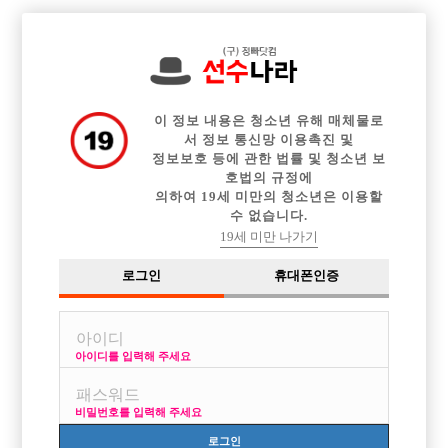

전체 구인정보
중빠 구인정보
아빠방 구인정보
웨이터 구인정보
이력서등록
이력서정보
커뮤니티
광고안내
이 정보 내용은 청소년 유해 매체물로
서 정보 통신망 이용촉진 및
정보보호 등에 관한 법률 및 청소년 보
호법의 규정에
의하여 19세 미만의 청소년은 이용할
수 없습니다.
19세 미만 나가기
로그인
휴대폰인증
아이디를 입력해 주세요
비밀번호를 입력해 주세요
로그인