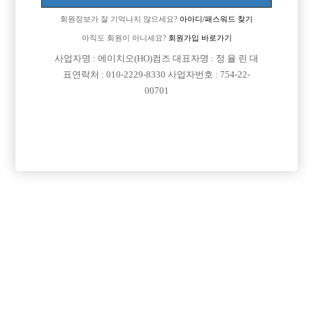
회원정보가 잘 기억나지 않으세요?
아아디/패스워드 찾기
아직도 회원이 아니세요?
회원가입 바로가기
사업자명 : 에이치오(HO)컴즈 대표자명 : 정 율 린 대
표연락처 : 010-2229-8330 사업자번호 : 754-22-
00701
프리미엄 광고
VIP 구인정보
서울-광진구
서울-관악구
서울-강서구