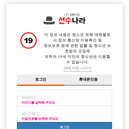

전체 구인정보
중빠 구인정보
아빠방 구인정보
웨이터 구인정보
이력서등록
이력서정보
커뮤니티
광고안내
이 정보 내용은 청소년 유해 매체물로
서 정보 통신망 이용촉진 및
정보보호 등에 관한 법률 및 청소년 보
호법의 규정에
의하여 19세 미만의 청소년은 이용할
수 없습니다.
19세 미만 나가기
로그인
휴대폰인증
아이디를 입력해 주세요
비밀번호를 입력해 주세요
로그인