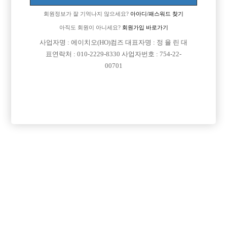
회원정보가 잘 기억나지 않으세요?
아아디/패스워드 찾기
아직도 회원이 아니세요?
회원가입 바로가기
사업자명 : 에이치오(HO)컴즈 대표자명 : 정 율 린 대
표연락처 : 010-2229-8330 사업자번호 : 754-22-
00701
프리미엄 광고
VIP 구인정보
경기-수원시
인천-미추홀구
인천-서구