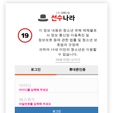

전체 구인정보
중빠 구인정보
아빠방 구인정보
웨이터 구인정보
이력서등록
이력서정보
커뮤니티
광고안내
이 정보 내용은 청소년 유해 매체물로
서 정보 통신망 이용촉진 및
정보보호 등에 관한 법률 및 청소년 보
호법의 규정에
의하여 19세 미만의 청소년은 이용할
수 없습니다.
19세 미만 나가기
로그인
휴대폰인증
아이디를 입력해 주세요
비밀번호를 입력해 주세요
로그인