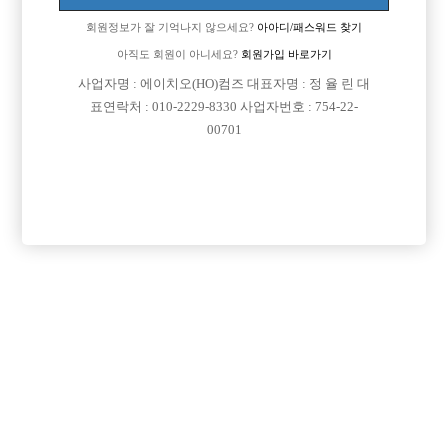
회원정보가 잘 기억나지 않으세요?
아아디/패스워드 찾기
아직도 회원이 아니세요?
회원가입 바로가기
사업자명 : 에이치오(HO)컴즈 대표자명 : 정 율 린 대
표연락처 : 010-2229-8330 사업자번호 : 754-22-
00701
프리미엄 광고
VIP 구인정보
경기-고양시
서울-광진구
광주-서구