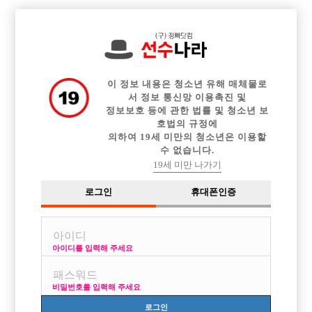

전체 구인정보
중빠 구인정보
아빠방 구인정보
웨이터 구인정보
이력서등록
이력서정보
커뮤니티
광고안내
이 정보 내용은 청소년 유해 매체물로
서 정보 통신망 이용촉진 및
정보보호 등에 관한 법률 및 청소년 보
호법의 규정에
의하여 19세 미만의 청소년은 이용할
수 없습니다.
19세 미만 나가기
로그인
휴대폰인증
아이디를 입력해 주세요
비밀번호를 입력해 주세요
로그인