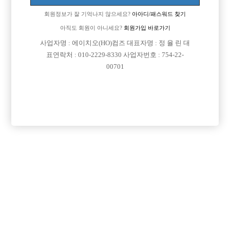
회원정보가 잘 기억나지 않으세요?
아아디/패스워드 찾기
아직도 회원이 아니세요?
회원가입 바로가기
사업자명 : 에이치오(HO)컴즈 대표자명 : 정 율 린 대
표연락처 : 010-2229-8330 사업자번호 : 754-22-
00701
프리미엄 광고
VIP 구인정보
인천-미추홀구
서울-광진구
경기-안산시