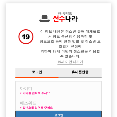

전체 구인정보
중빠 구인정보
아빠방 구인정보
웨이터 구인정보
이력서등록
이력서정보
커뮤니티
광고안내
이 정보 내용은 청소년 유해 매체물로
서 정보 통신망 이용촉진 및
정보보호 등에 관한 법률 및 청소년 보
호법의 규정에
의하여 19세 미만의 청소년은 이용할
수 없습니다.
19세 미만 나가기
로그인
휴대폰인증
아이디를 입력해 주세요
비밀번호를 입력해 주세요
로그인