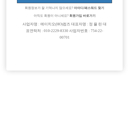
회원정보가 잘 기억나지 않으세요?
아아디/패스워드 찾기
아직도 회원이 아니세요?
회원가입 바로가기
사업자명 : 에이치오(HO)컴즈 대표자명 : 정 율 린 대
표연락처 : 010-2229-8330 사업자번호 : 754-22-
00701
프리미엄 광고
VIP 구인정보
경기-시흥시
경기-성남시
서울-종로구