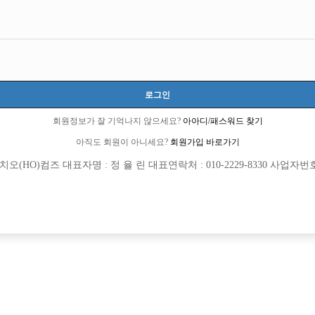
로그인
회원정보가 잘 기억나지 않으세요?
아아디/패스워드 찾기
아직도 회원이 아니세요?
회원가입 바로가기
(HO)컴즈 대표자명 : 정 율 린 대표연락처 : 010-2229-8330 사업자번호 : 
[여성전용클럽]
[여성전용
워라밸
메이드(M
 선수 모십니다!
인천 최고의 아빠방 베스트에서 선수 
남구
협의
원
인천-남동구
시간
[여성전용클럽]
[여성전용
테라(TERA)
W (더블