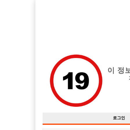
호빠, 중빠, 아빠방 구인구직을 12년 넘게 제공해온 선수나라
습니다.
전체 구인정보
중빠 구인
아빠방 구
이 정
로그인