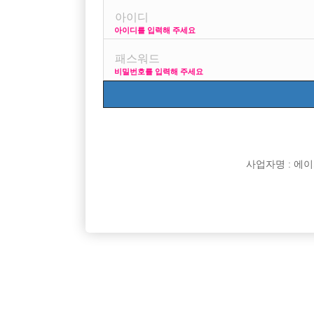
아이디를 입력해 주세요
프리미엄 광고
비밀번호를 입력해 주세요
VIP 구인정보
1
사업자명 : 에이치오
[여성전용클럽]
맥심
▶안녕하세요◀ 인성 좋은 사람 착한 사람들의 모임
강남 MZ
서울-중랑구
TC
50,000원
서울-강
홀릭 박스 입니다 ▶숙소 제공◀
[여성전용클럽]
뮤즈노래광장