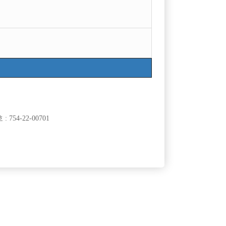
754-22-00701
클럽]
[여성전용클럽]
ADE)
일기장
모집합니다.
잠실 1등 콜박스 쿨가이! 급 선수모집~
50,000원
서울-송파구
시간
60,000원
클럽]
[여성전용클럽]
유)
린