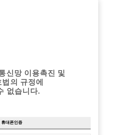
옴므알바
밤알바
회원가입
로그인
광고안내
이력서등록
마이페이지
 통신망 이용촉진 및
호법의 규정에
›
최신
공지사항
더보기
수 없습니다.
›
사이트 점검 안내
2024-05-16
›
이력서 열람 서비스 제공
2023-10-10
›
선수나라 일부 기능 업데이트
2023-09-14
›
선수나라 마지막 이벤트
2022-04-29
휴대폰인증