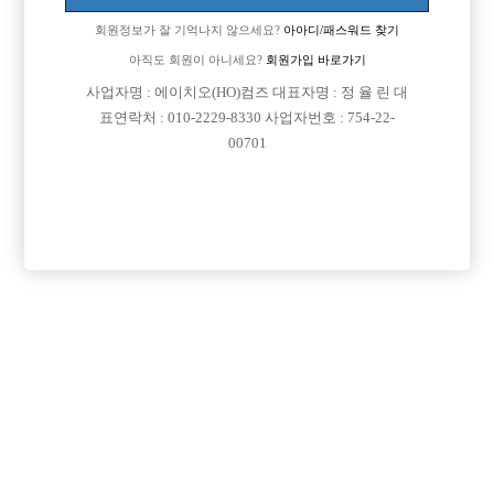
회원정보가 잘 기억나지 않으세요?
아아디/패스워드 찾기
아직도 회원이 아니세요?
회원가입 바로가기
사업자명 : 에이치오(HO)컴즈 대표자명 : 정 율 린 대
표연락처 : 010-2229-8330 사업자번호 : 754-22-
00701
프리미엄 광고
VIP 구인정보
경기-부천시
경기-파주시
서울-강남구