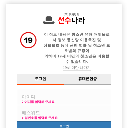

전체 구인정보
중빠 구인정보
아빠방 구인정보
웨이터 구인정보
이력서등록
이력서정보
커뮤니티
광고안내
이 정보 내용은 청소년 유해 매체물로
서 정보 통신망 이용촉진 및
정보보호 등에 관한 법률 및 청소년 보
호법의 규정에
의하여 19세 미만의 청소년은 이용할
수 없습니다.
19세 미만 나가기
로그인
휴대폰인증
아이디를 입력해 주세요
비밀번호를 입력해 주세요
로그인