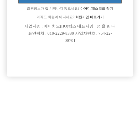
회원정보가 잘 기억나지 않으세요?
아아디/패스워드 찾기
아직도 회원이 아니세요?
회원가입 바로가기
사업자명 : 에이치오(HO)컴즈 대표자명 : 정 율 린 대
표연락처 : 010-2229-8330 사업자번호 : 754-22-
00701
프리미엄 광고
VIP 구인정보
경기-성남시
서울-강북구
서울-종로구