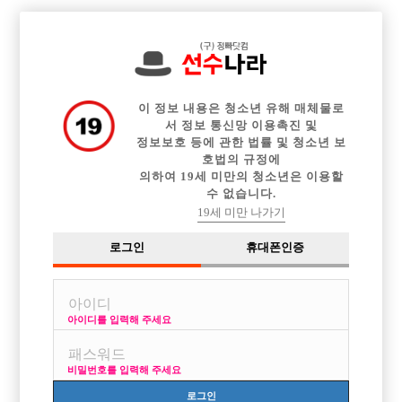

전체 구인정보
중빠 구인정보
아빠방 구인정보
웨이터 구인정보
이력서등록
이력서정보
커뮤니티
광고안내
이 정보 내용은 청소년 유해 매체물로
서 정보 통신망 이용촉진 및
정보보호 등에 관한 법률 및 청소년 보
호법의 규정에
의하여 19세 미만의 청소년은 이용할
수 없습니다.
19세 미만 나가기
로그인
휴대폰인증
아이디를 입력해 주세요
비밀번호를 입력해 주세요
로그인